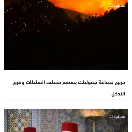
مستجدات
حريق بجماعة تيموليلت يستنفر مختلف السلطات وفرق
التدخل
مستجدات