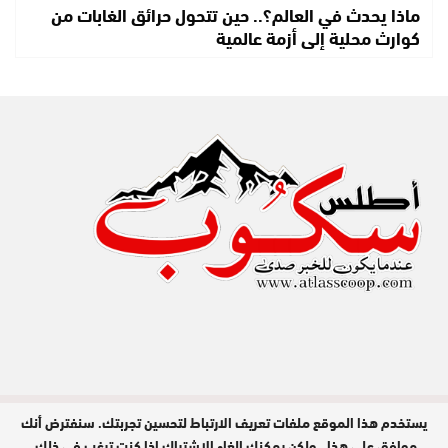
ماذا يحدث في العالم؟.. حين تتحول حرائق الغابات من
كوارث محلية إلى أزمة عالمية
يستخدم هذا الموقع ملفات تعريف الارتباط لتحسين تجربتك. سنفترض أنك
مدير النشر : عبد الله عزي / جميع الحقوق
محفوظة © 2026
موافق على هذا ، ولكن يمكنك إلغاء الاشتراك إذا كنت ترغب في ذلك.