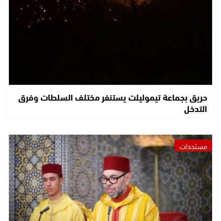
حريق بجماعة تيموليلت يستنفر مختلف السلطات وفرق
التدخل
مستجدات