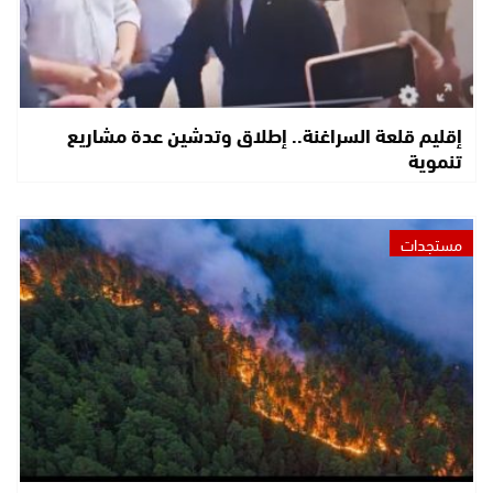
إقليم قلعة السراغنة.. إطلاق وتدشين عدة مشاريع
تنموية
مستجدات