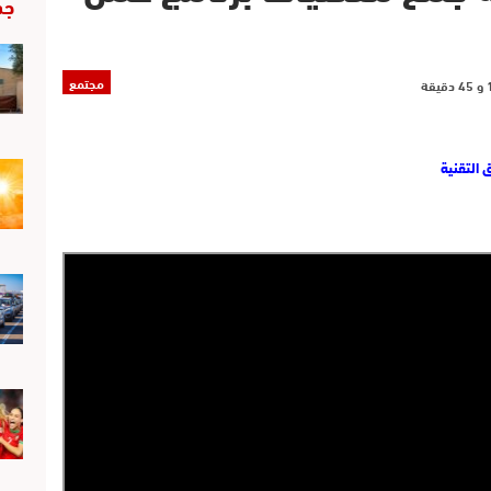
جد
مجتمع
 التقنية