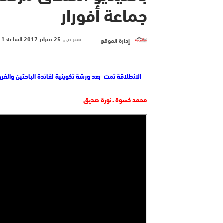
جماعة أفورار
نشر في
25 فبراير 2017 الساعة 11 و 45 دقيقة
إدارة الموقع
الانطلاقة تمت بعد ورشة تكوينية لفائدة الباحثين والفرق
محمد كسوة ـ نورة صديق