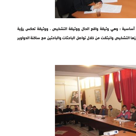
ق أساسية ؛ وهي وثيقة واقع الحال ووثيقة التشخيص ، ووثيقة تعكس رؤية
ها التشخيص وانبثقت من خلال تواصل الباحثات والباحثين مع ساكنة الدواوير