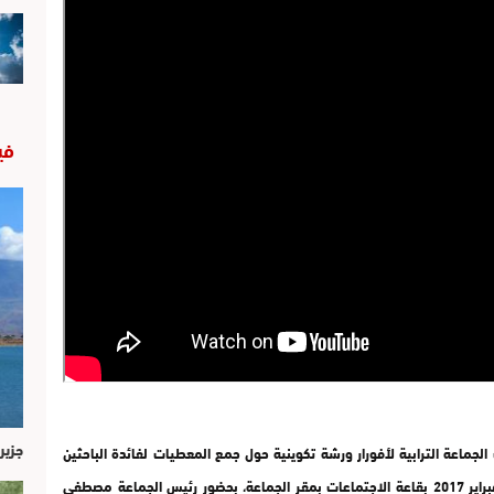
في
جزير
 برنامج عمل الجماعة 2017 ـ 2021 ، نظمت الجماعة الترابية لأفورار ورشة تكوينية حول جمع المعطيات لفائدة الباحثين
والفرق التقنية الجماعية ، وذلك صباح اليوم السبت 25 فبراير 2017 بقاعة الاجتماعات بمقر الجماعة، بحضور رئيس الجماعة مصطفى