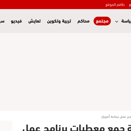
ع
طاقم الموقع
اسة
مجتمع
محاكم
تربية وتكوين
تعايش
فيديو
سي
مج عمل جماعة أفورار
ة جمع معطيات برنامج عمل