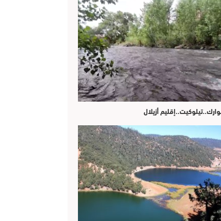
وارك..تيلوكيت..إقليم أزيلال