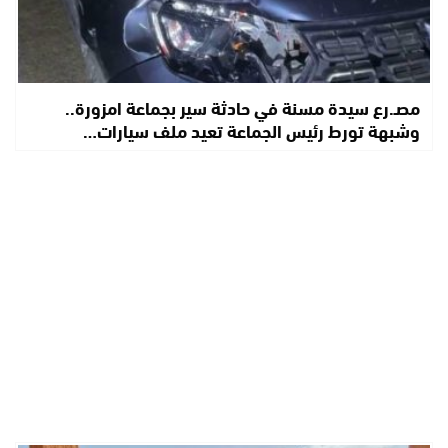
مصـ.رع سيدة مسنة في حادثة سير بجماعة امزورة..
وشبهة تورط رئيس الجماعة تعيد ملف سيارات…