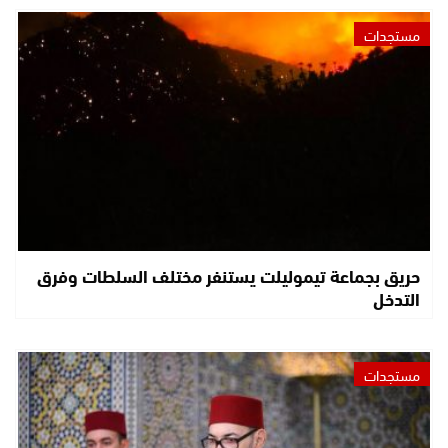
مستجدات
حريق بجماعة تيموليلت يستنفر مختلف السلطات وفرق
التدخل
مستجدات