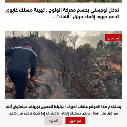
تدخل لوجستي يحسم معركة الولوج.. تهيئة مسلك غابوي
تدعم جهود إخماد حريق “أنفك”…
مجتمع
أزيلال… السيطرة على 95% من حريق غابة “أنفك” بأفورار
يستخدم هذا الموقع ملفات تعريف الارتباط لتحسين تجربتك. سنفترض أنك
بعد خمسة أيام من…
موافق على هذا ، ولكن يمكنك إلغاء الاشتراك إذا كنت ترغب في ذلك.
موافق
المزيد