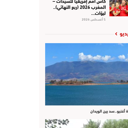
كأس أمم إفريقيا للسيدات –
المغرب 2026 (ربع النهائي)..
لبؤات…
5 أغسطس 2026
ديو
ة أغنبو..سد بين الويدان