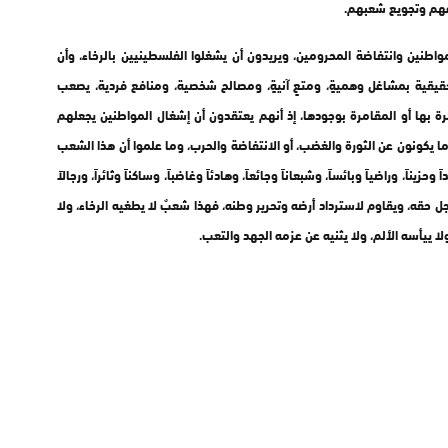
عهم وتجويع شعبهم.
اطنين وانتفاضة المحرومين، ويريدون أن يشغلوا الفلسطينيين بالرخاء، وأن
يقية بمشاغل وهميةٍ، ومتعٍ آنيةٍ، ومصالح شخصية، ومنافع فردية، يصعب
رة بها أو المقامرة بوجودها، إذ أنهم يعتقدون أن إشغال المواطنين يجعلهم
 ما يكونون عن الثورة والغضب، أو الانتفاضة والحرب، وما علموا أن هذا الشعب
يناً، وراضياً وبائساً، وشبعاناً وجائعاً، وهادئاً وغاضباً، وساكناً وثائراً، ورجالاً
 لأجل حقه، ويقاوم لاسترداد أرضه وتحرير وطنه، فهذا شعبٌ لا يطغيه الرخاء، ولا
لا ييأسه الألم، ولا يثنيه عن عزمه الجهد والتعب.