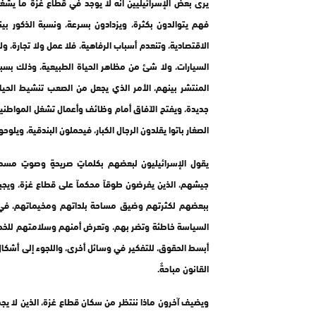
يرى بعض الإسرائيليين أنه لا يوجد في قطاع غزة ما يشغل
فهم يتوالدون بكثرة، ويزدادون بسرعة، ونسبة الذكور بي
الاقتصادية، وتنعدم أسباب الرفاهية، فلا عمل ولا تجارة، 
السيارات، ولا شئ من مظاهر الحياة الطبيعية، وذلك بس
المنتشر بينهم، الأمر الذي يجعل من الصعب تنشيط الحياة
جديدة، ويفتح الآفاق أمام وظائف وأعمال تشغل المواطنين
الصغار باتوا يقلدون الرجال الكبار، فيحملون البندقية، ويلو
يقول الإسرائيليون لبعضهم بكلماتٍ صريحةٍ وصوتٍ مسم
جيشهم، الذين يفرضون طوقاً محكماً على قطاع غزة، ويجبر
ببعضهم لكثرتهم وضيق مساحة بلداتهم ومخيماتهم، في 
السياسة خاطئة وتضر بهم، وتعرض أمنهم وسلامتهم للخطر
أبسط الحقوق، للتفكير في وسائل أخرى، واللجوء إلى أشكالٍ
القانون مباحةٌ.
ويضيف آخرون ماذا ننتظر من سكان قطاع غزة، الذين لا يج