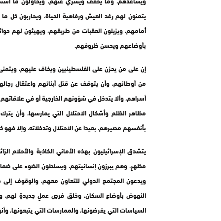
ويساعدهم، وما يخفف ويسري عنهم، ويحاولون ما استطا
يتمنون لهم رغد العيش ورفاهية الحياة، ويحاربون كل م
أمامهم، ويزيلون العقبات من طريقهم، ويهيئون لهم حوا
بأوضاعهم ويحسن ظروفهم.
إن على من يحزن على الفلسطينيين ويخاف عليهم، ويتمنى
من أوطانهم، وأن يتوقف عن قتل أبنائهم واعتقال رجاله
أسراهم، وألا يتدخل في شؤونهم الخارجية أو في علاقاتهم ا
مظاهر الظلم وأشكال الاحتلال التي يمارسها، وأن يت
بأنفسهم مصيرهم، بعيداً عن الاحتلال وتدخلاته، وإلا فهو كاذ
يتشدق الإسرائيليون بهذه الأماني الكاذبة والأحلام الزا
مظهرٍ، وهم يبرزون إنسانيتهم، ويسلطون الضوء على ضما
ويدعون المجتمع الدولي للتعاون معهم، والوقوف إلى جا
النهوض بأوضاع السكان، وخلق فرصِ عملٍ جديدةٍ لهم، و
السياسات التي يفرضونها، والممارسات التي يتبعونها، وأنه