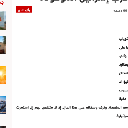
جد
رأي خاص
وياتٍ
ا على
ألمٍ،
الةٍ،
لقطاع
يةٍ لا
لحروب
 مغبة
مه المقعدة، وتركه وسكانه على هذا الحال، إذ لا متنفس لهم إن استمرت
رائيلية.