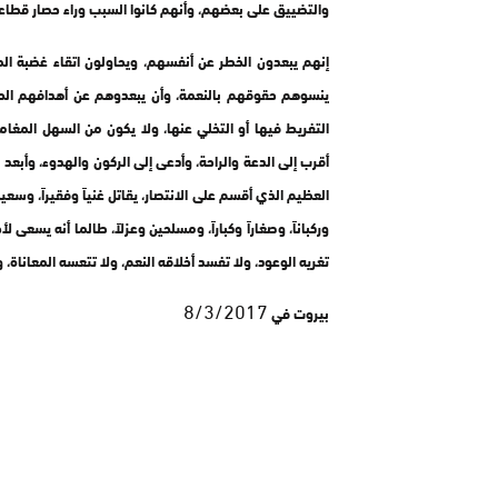
والتضييق على بعضهم، وأنهم كانوا السبب وراء حصار قطا
إنهم يبعدون الخطر عن أنفسهم، ويحاولون اتقاء غضبة المو
ينسوهم حقوقهم بالنعمة، وأن يبعدوهم عن أهدافهم الحق
التفريط فيها أو التخلي عنها، ولا يكون من السهل المغام
أقرب إلى الدعة والراحة، وأدعى إلى الركون والهدوء، وأبعد
العظيم الذي أقسم على الانتصار، يقاتل غنياً وفقيراً، وسعيداً وحز
وركباناً، وصغاراً وكباراً، ومسلحين وعزلاً، طالما أنه يسعى
تغريه الوعود، ولا تفسد أخلاقه النعم، ولا تتعسه المعاناة، و
8/3/2017
بيروت في