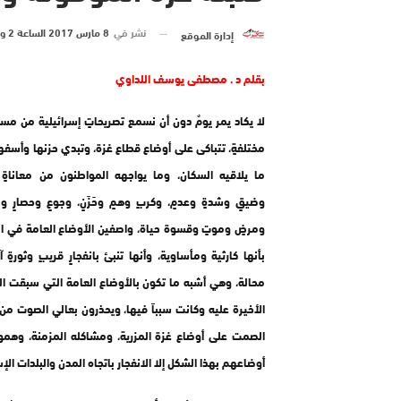
نشر في
8 مارس 2017 الساعة 2 و 00 دقيقة
إدارة الموقع
بقلم د .
مصطفى يوسف اللداوي
لا يكاد يمر يومٌ دون أن نسمع تصريحاتٍ إسرائيلية من مست
مختلفةٍ، تتباكى على أوضاع قطاع غزة، وتبدي حزنها وأسفه
ما يلاقيه السكان، وما يواجهه المواطنون من معاناةٍ و
وضيقٍ وشدةٍ وعدمٍ، وكربٍ وهمٍ وحَزَنٍ، وجوعٍ وحصارٍ وبط
ومرضٍ وموتٍ وقسوة حياة، واصفين الأوضاع العامة في ا
بأنها كارثية ومأساوية، وأنها تنبئ بانفجارٍ قريبٍ وثورةٍ آت
محالة، وهي أشبه ما تكون بالأوضاع العامة التي سبقت ا
الأخيرة عليه وكانت سبباً فيها، ويحذرون بعالي الصوت من
الصمت على أوضاع غزة المزرية، ومشاكله المزمنة، وهمو
أوضاعهم بهذا الشكل إلا الانفجار باتجاه المدن والبلدات الإس