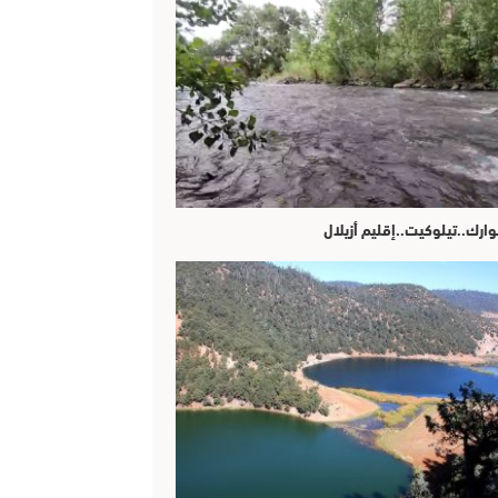
وارك..تيلوكيت..إقليم أزيلال