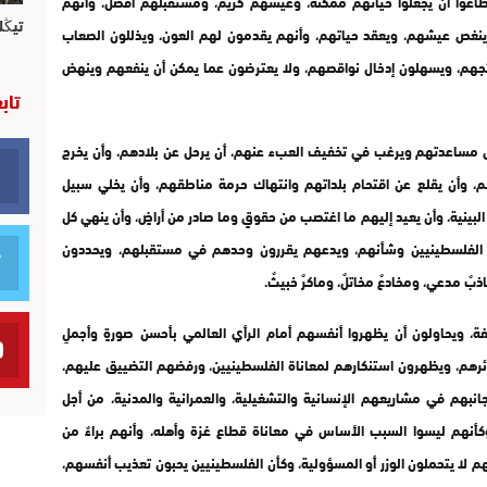
عوا أن يجعلوا حياتهم ممكنة، وعيشهم كريم، ومستقبلهم أفضل، وأنهم
تيڭل
ا ينغص عيشهم، ويعقد حياتهم، وأنهم يقدمون لهم العون، ويذللون الصعاب
ئجهم، ويسهلون إدخال نواقصهم، ولا يعترضون عما يمكن أن ينفعهم وينهض
تاب
 مساعدتهم ويرغب في تخفيف العبء عنهم، أن يرحل عن بلادهم، وأن يخرج
م، وأن يقلع عن اقتحام بلداتهم وانتهاك حرمة مناطقهم، وأن يخلي سبيل
لبينية، وأن يعيد إليهم ما اغتصب من حقوقٍ وما صادر من أراضٍ، وأن ينهي كل
رك الفلسطينيين وشأنهم، ويدعهم يقررون وحدهم في مستقبلهم، ويحددون
بٌ مدعي، ومخادعٌ مخاتلٌ، وماكرٌ خبيثٌ.
ئفة، ويحاولون أن يظهروا أنفسهم أمام الرأي العالمي بأحسن صورةٍ وأجملِ
ئرهم، ويظهرون استنكارهم لمعاناة الفلسطينيين، ورفضهم التضييق عليهم،
نبهم في مشاريعهم الإنسانية والتشغيلية، والعمرانية والمدنية، من أجل
كأنهم ليسوا السبب الأساس في معاناة قطاع غزة وأهله، وأنهم براءٌ من
م لا يتحملون الوزر أو المسؤولية، وكأن الفلسطينيين يحبون تعذيب أنفسهم،