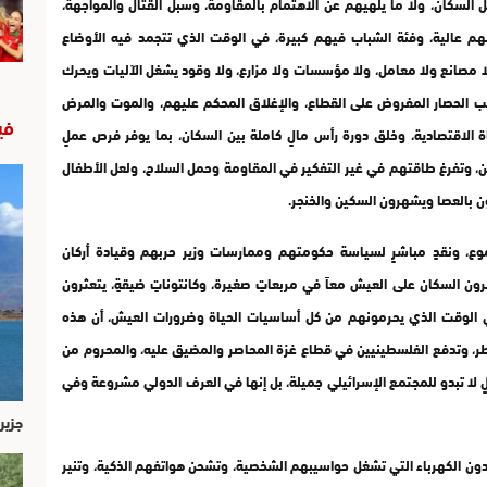
 السكان، ولا ما يلهيهم عن الاهتمام بالمقاومة، وسبل القتال والمواجهة،
نهم عالية، وفئة الشباب فيهم كبيرة، في الوقت الذي تتجمد فيه الأوضاع
ولا مصانع ولا معامل، ولا مؤسسات ولا مزارع، ولا وقود يشغل الآليات ويحرك
بب الحصار المفروض على القطاع، والإغلاق المحكم عليهم، والموت والمرض
في
 الاقتصادية، وخلق دورة رأس مالٍ كاملة بين السكان، بما يوفر فرص عملٍ
، وتفرغ طاقتهم في غير التفكير في المقاومة وحمل السلاح، ولعل الأطفال
حون بالعصا ويشهرون السكين والخنجر.
وع، ونقدٍ مباشرٍ لسياسة حكومتهم وممارسات وزير حربهم وقيادة أركان
ون السكان على العيش معاً في مربعاتٍ صغيرة، وكانتوناتٍ ضيقةٍ، يتعثرون
الوقت الذي يحرمونهم من كل أساسيات الحياة وضرورات العيش، أن هذه
، وتدفع الفلسطينيين في قطاع غزة المحاصر والمضيق عليه، والمحروم من
 لا تبدو للمجتمع الإسرائيلي جميلة، بل إنها في العرف الدولي مشروعة وفي
جزير
دون الكهرباء التي تشغل حواسيبهم الشخصية، وتشحن هواتفهم الذكية، وتنير