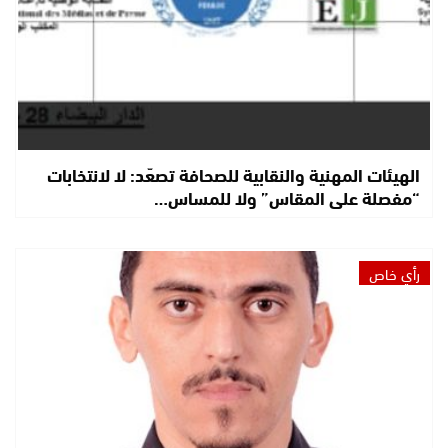
الهيئات المهنية والنقابية للصحافة تصعّد: لا لانتخابات
“مفصلة على المقاس” ولا للمساس…
رأي خاص