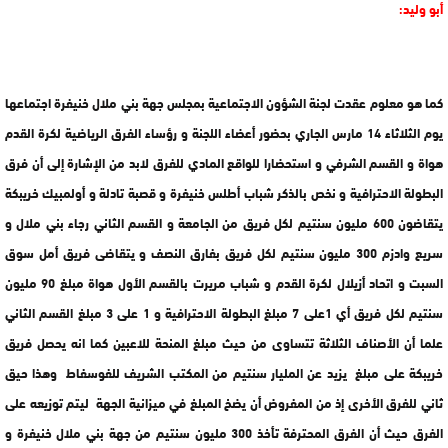
أبو وليد:
كما هو معلوم عقدت لجنة الشؤون الاجتماعية بمجلس جهة بني ملال خنيفرة اجتماعها
يوم الثلاثاء 14 مارس الجاري بحضور أعضاء اللجنة و رؤساء الفرق الرياضية لكرة القدم
هواة و القسم الشرفي و استحضارا للواقع المادي للفرق لابد من الإشارة إلى أن فرق
البطولة الاحترافية و نخص بالذكر شباب أطلس خنيفرة و قصبة تادلة و أولمبيك خريبكة
يتقاضون 600 مليون سنتيم لكل فريق من الجامعة و القسم الثاني رجاء بني ملال و
سريع وادزم 300 مليون سنتيم لكل فريق بفارق النصف و يتقاضى فريق أمل سوق
السبت و اتحاد أزيلال لكرة القدم و شباب مريرت بالقسم الأول هواة مبلغ 90 مليون
سنتيم لكل فريق أي 1على 7 مبلغ البطولة الاحترافية و 1 على 3 مبلغ القسم الثاني
علما أن الأصناف الثلاثة تتساوى من حيث مبلغ المنحة للاعبين كما انه يحصل فريق
خريبكة على مبلغ يزيد عن المليار سنتيم من المكتب الشريف للفوسفاط وهذا حيق
ثاني للفرق الأخرى إذ من المفروض أن يضخ المبلغ في ميزانية الجهة ليتم توزيعه على
الفرق حيث أن الفرق المحترفة تأخذ 300 مليون سنتيم من جهة بني ملال خنيفرة و