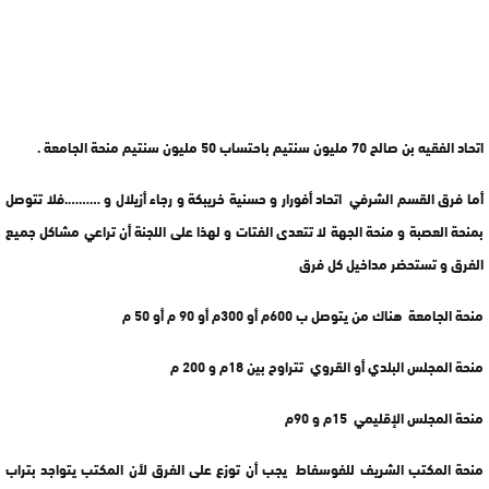
اتحاد الفقيه بن صالح 70 مليون سنتيم باحتساب 50 مليون سنتيم منحة الجامعة .
أما فرق القسم الشرفي اتحاد أفورار و حسنية خريبكة و رجاء أزيلال و ……….فلا تتوصل
بمنحة العصبة و منحة الجهة لا تتعدى الفتات و لهذا على اللجنة أن تراعي مشاكل جميع
الفرق و تستحضر مداخيل كل فرق
منحة الجامعة هناك من يتوصل ب 600م أو 300م أو 90 م أو 50 م
منحة المجلس البلدي أو القروي تتراوح بين 18م و 200 م
منحة المجلس الإقليمي 15م و 90م
منحة المكتب الشريف للفوسفاط يجب أن توزع على الفرق لأن المكتب يتواجد بتراب