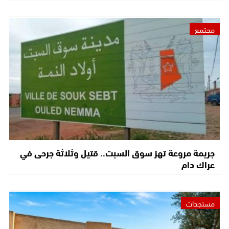
مجتمع
جريمة مروعة تهز سوق السبت.. قتيل وثلاثة جرحى في
عراك دام
مستجدات