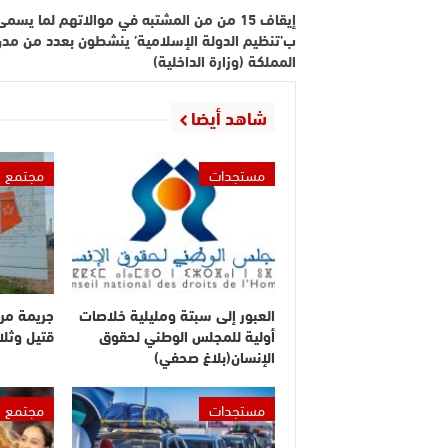
إيقاف 15 من من المشتبه في موالاتهم لما يسمى
ب’تنظيم الدولة الإسلامية’ ينشطون بعدد من مد
المملكة (وزارة الداخلية)
شاهد أيضا
مستجدات
مجتمع
العبور إلى سبتة ومليلية خلاصات
جريمة مر
أولية للمجلس الوطني لحقوق
قتيل وثلا
الإنسان(بلاغ صحفي)
مستجدات
مجتمع