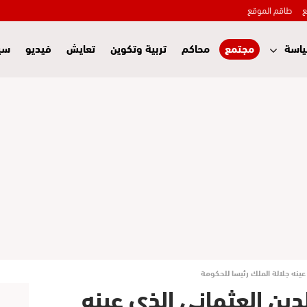
ع
طاقم الموقع
اسة
مجتمع
محاكم
تربية وتكوين
تعايش
فيديو
سي
عينه جلالة الملك رئيسا للحكومة
دين العثماني الذي عينه