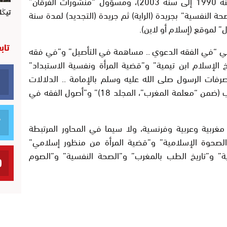
لمجلة “الفرقان” الثقافية الإسلامية (من سنة 1990 إلى سنة 2003)، ومسؤول “منشورات الفرقان”
تيڭل
رر صفحة “الصحة النفسية” بجريدة (الراية) ثم جريدة (التجديد) لمدة سنة
لموقع (إسلام أو لاين).
تاب
هي “في الفقه الدعوي .. مساهمة في التأصيل” و”في فقه
 الإسلام ابن تيمية” و”قضية المرأة ونفسية الاستبداد”
رفات الرسول صلى الله عليه وسلم بالإمامة .. الدلالات
المنهجية والتشريعية” و”الطب العام بالمغرب (ضمن “معلمة المغرب”، المجلد 18)” و”أصول الفقه في
ربية وعربية وفرنسية، ولا سيما في المحاور المرتبطة
الصحوة الإسلامية” و”قضية المرأة من منظور إسلامي”
ة” و”تاريخ الطب بالمغرب” و”الصحة النفسية” و”الصوم