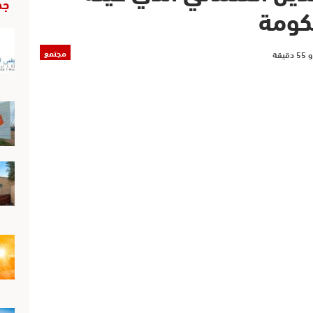
جد
حكومة
مجتمع