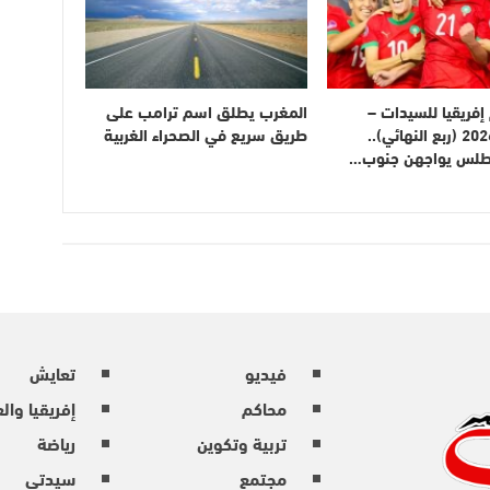
فريقيا للسيدات –
المغرب يطلق اسم ترامب على
المغرب 2026 (ربع النهائي)..
طريق سريع في الصحراء الغربية
أطلس يواجهن جنوب…
فيديو
تعايش
محاكم
إفريقيا وال
تربية وتكوين
رياضة
مجتمع
سيدتي