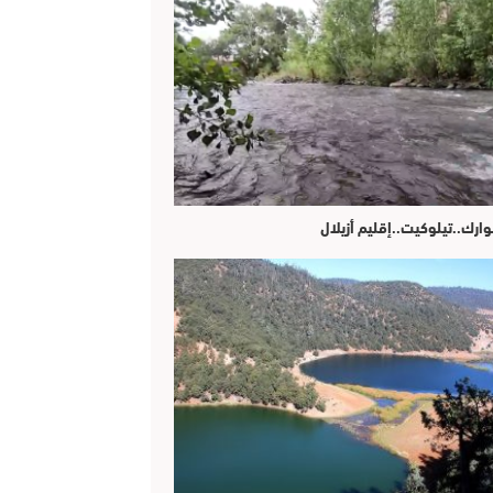
وارك..تيلوكيت..إقليم أزيلال