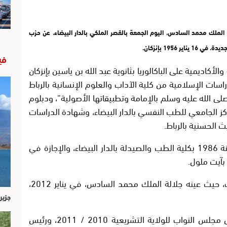
الملك محمد السادس، اليوم الجمعة بالقصر الملكي بالدار البيضاء، عن حزب
 1956 بإنزكان.
في
أكاديمية على الباكالوريا بثانوية عبد الله بن ياسين بإنزكان
الدراسات الإسلامية من كلية الآداب والعلوم الإنسانية بالرباط
سول صلى الله عليه وسلم بالإمامة وتطبيقاتها الأصولية”، ودبلوم
في الطب النفسي سنة 1994 بالمركز الجامعي للطب النفسي بالدار البيضاء، وشهادة الدراسات
كما حصل على الدكتوراه في الطب العام سنة 1986 بكلية الطب والصيدلة بالدار البيضاء، والإجازة في
وتقلد السيد العثماني عددا من المسؤوليات، حيث عينه جلالة الملك محمد السادس، في يناير 2012،
جزير
كما تولى السيد العثماني منصب نائب رئيس مجلس النواب للولاية التشريعية 2010 / 2011، ورئيس