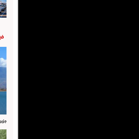
في
جزير