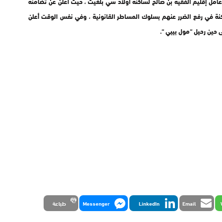
امل إقليم الفقيه بن صالح لساكنة أولاد سي بلغيث ، حيث أعلن عن تضامنه
كنة في رفع الضرر عنهم بسلوك المساطر القانونية ، وفي نفس الوقت أعلن
 حين رحيل “مول بيبي “.
Email
LinkedIn
Messenger
طباعة