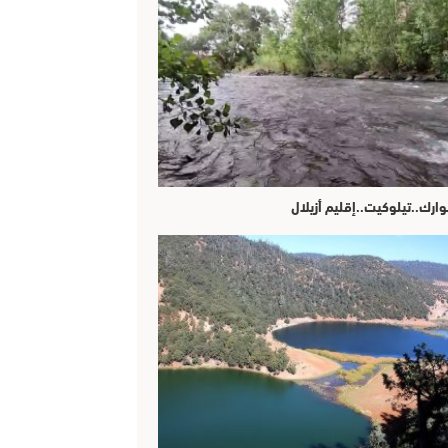
وارك..تيلوكيت..إقليم أزيلال