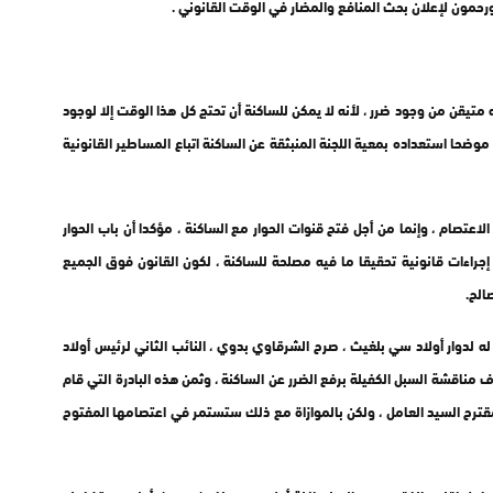
ورحمون لإعلان بحث المنافع والمضار في الوقت القانوني .
ه متيقن من وجود ضرر ، لأنه لا يمكن للساكنة أن تحتج كل هذا الوقت إلا لوجود
موضحا استعداده بمعية اللجنة المنبثقة عن الساكنة اتباع المساطير القانونية
عتصام ، وإنما من أجل فتح قنوات الحوار مع الساكنة ، مؤكدا أن باب الحوار
إجراءات قانونية تحقيقا ما فيه مصلحة للساكنة ، لكون القانون فوق الجميع
الح.
له لدوار أولاد سي بلغيث ، صرح الشرقاوي بدوي ، النائب الثاني لرئيس أولاد
 مناقشة السبل الكفيلة برفع الضرر عن الساكنة ، وثمن هذه البادرة التي قام
مقترح السيد العامل ، ولكن بالموازاة مع ذلك ستستمر في اعتصامها المفتوح