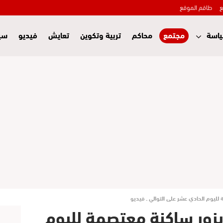
ع
طاقم الموقع
اسة
مجتمع
محاكم
تربية وتكوين
تعايش
فيديو
سي
لليوم الحادي عشر على التوالي ـ فيديو
يزور ساكنة معتصمة لليوم