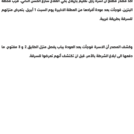
أكد مصدر مطلع أن أسرة رجل تعليم بأزيلال بحي الفلاح شارع الحسن الثاني، قرب محطة
البنزين، فوجأت بعد عودة أفرادها من العطلة الاخيرة يوم السبت 1 أبريل، بتعرض منزلهم
للسرقة بطريقة غريبة.
وكشف المصدر أن الاسرة فوجأت بعد العودة بباب يفصل منزل الطابق 2 و 3 مفتوح، ما
دفعها الى ابلاغ الشرطة بالأمر، قبل ان تكتشف أنهم تعرضوا للسرقة.