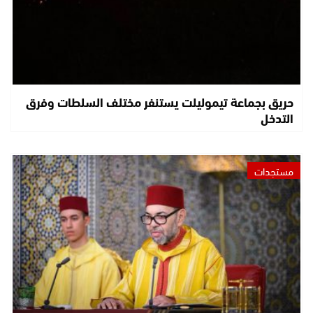
حريق بجماعة تيموليلت يستنفر مختلف السلطات وفرق
التدخل
مستجدات