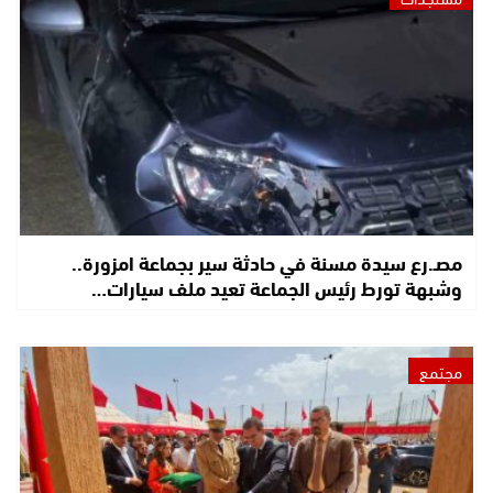
مصـ.رع سيدة مسنة في حادثة سير بجماعة امزورة..
وشبهة تورط رئيس الجماعة تعيد ملف سيارات…
مجتمع