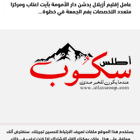
عامل إقليم أزيلال يدشن دار الأمومة بآيت اعتاب ومركزا
متعدد التخصصات بفم الجمعة في خطوة…
يستخدم هذا الموقع ملفات تعريف الارتباط لتحسين تجربتك. سنفترض أنك
مدير النشر : عبد الله عزي / جميع الحقوق
محفوظة © 2026
موافق على هذا ، ولكن يمكنك إلغاء الاشتراك إذا كنت ترغب في ذلك.