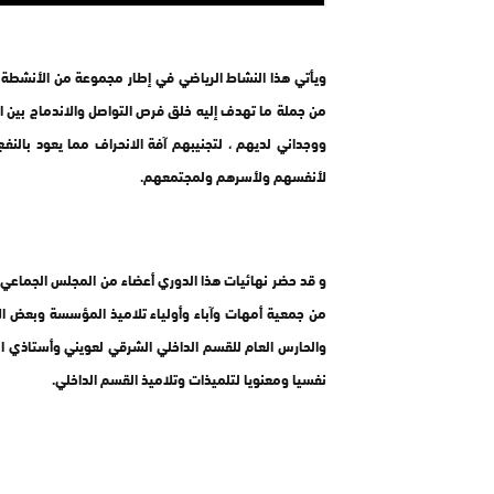
ويأتي هذا النشاط الرياضي في إطار مجموعة من الأنشطة ا
من جملة ما تهدف إليه خلق فرص التواصل والاندماج بين ال
ووجداني لديهم ، لتجنيبهم آفة الانحراف مما يعود بالن
لأنفسهم ولأسرهم ولمجتمعهم.
و قد حضر نهائيات هذا الدوري أعضاء من المجلس الجماعي ل
من جمعية أمهات وآباء وأولياء تلاميذ المؤسسة وبعض ا
والحارس العام للقسم الداخلي الشرقي لعويني وأستاذي ال
نفسيا ومعنويا لتلميذات وتلاميذ القسم الداخلي.