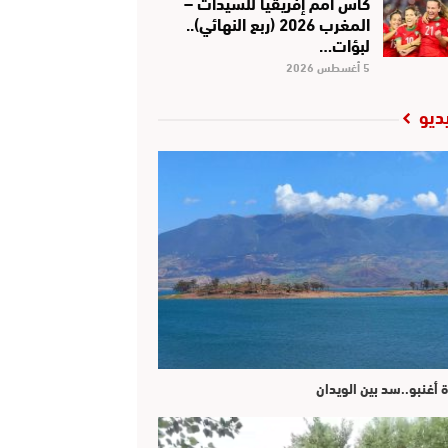
كأس أمم إفريقيا للسيدات –
المغرب 2026 (ربع النهائي)..
لبؤات…
5 أغسطس 2026
ديو
ة أغنبو..سد بين الويدان