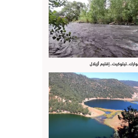
وارك..تيلوكيت..إقليم أزيلال