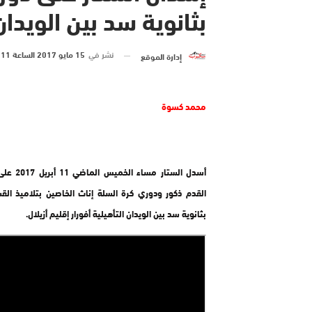
بثانوية سد بين الويدان 
نشر في
15 مايو 2017 الساعة 11 و 33 دقيقة
إدارة الموقع
محمد كسوة
أسدل الستار مساء
القدم ذكور ودوري كرة السلة إناث الخاصين بتلاميذ الق
بثانوية سد بين الويدان التأهيلية أفورار إقليم أزيلال.