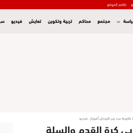
ع
طاقم الموقع
اسة
مجتمع
محاكم
تربية وتكوين
تعايش
فيديو
سي
ثانوية سد بين الويدان أفورار ـ فيديو
يي كرة القدم والسلة