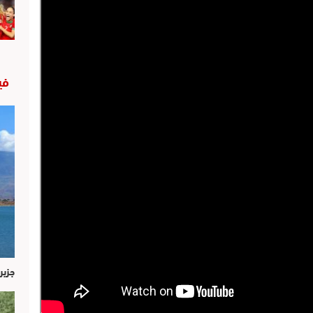
في
جزير