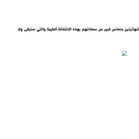
 النهائيتين بحماس كبير عن سعادتهم بهذه الالتفاتة الطيبة والتي ستبقى ولا