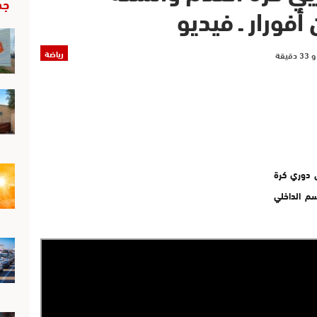
جد
أفورار ـ فيديو
رياضة
 الخميس الماضي 11 أبريل 2017 على دوري كرة
سم الداخلي