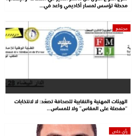
محطة تؤسس لمسار أكاديمي واعد في…
مجتمع
الهيئات المهنية والنقابية للصحافة تصعّد: لا لانتخابات
“مفصلة على المقاس” ولا للمساس…
رأي خاص