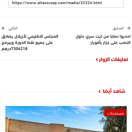
السابق
التالي
احدروا نصابا من ايت سري حاول
المجلس الاقليمي لأزيلال يصادق
النصب على جزار بأفورار
على جميع نقط الدورة ويبرمج
7306218درهم
تعليقات الزوار
شاهد أيضا
مستجدات