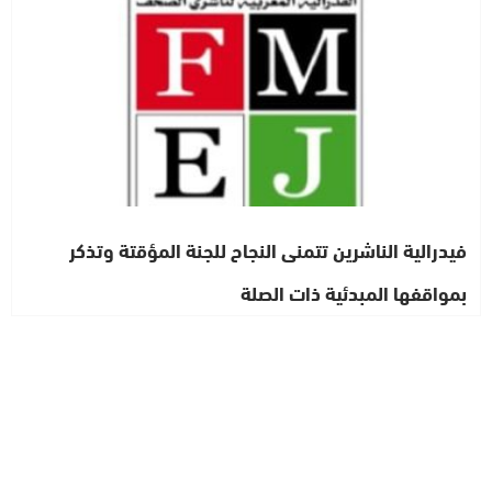
فيدرالية الناشرين تتمنى النجاح للجنة المؤقتة وتذكر
بمواقفها المبدئية ذات الصلة