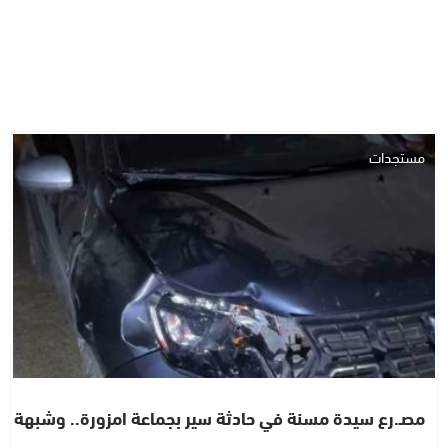
مستجدات
مصـ.رع سيدة مسنة في حادثة سير بجماعة امزورة.. وشبهة