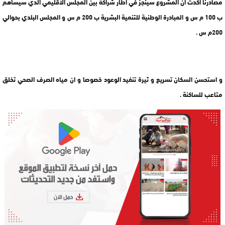
مصادرنا اكدت ان المشروع سينجز في اطار شراكة بين المجلس الاقليمي الدي سيساهم
ب 100 م س و المبادرة الوطنية للتنمية البشرية ب 200 م س و المجلس البلدي بحوالي
200م س .
و استحسن السكان تسريع و ثيرة تنفيد الوعود خصوصا و ان مياه الصرف الصحي تخلق
متاعب للساكنة .