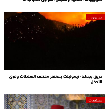
مستجدات
حريق بجماعة تيموليلت يستنفر مختلف السلطات وفرق
التدخل
مستجدات