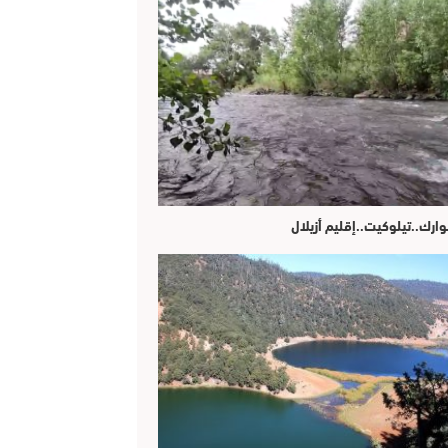
وارك..تيلوكيت..إقليم أزيلال