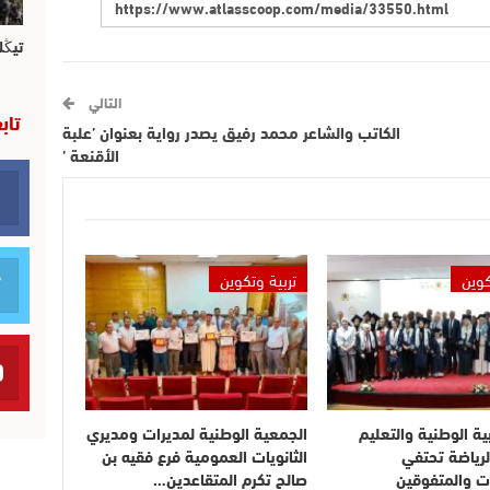
تيڭل
التالي
تاب
الكاتب والشاعر محمد رفيق يصدر رواية بعنوان ’علبة
الأقنعة ’
كوين
تربية وتكوين
بية الوطنية والتعليم
الجمعية الوطنية لمديرات ومديري
لرياضة تحتفي
الثانويات العمومية فرع فقيه بن
ت والمتفوقين
صالح تكرم المتقاعدين…