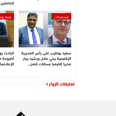
الحاصلين
مستجدات
تربية وت
سعيد بوطيب على رأس المديرية
الباحث يو
الإقليمية ببني ملال ورشيد بربار
أطروحة دك
مديرا إقليميا بسطات ضمن…
الإعلامي
تعليقات الزوار