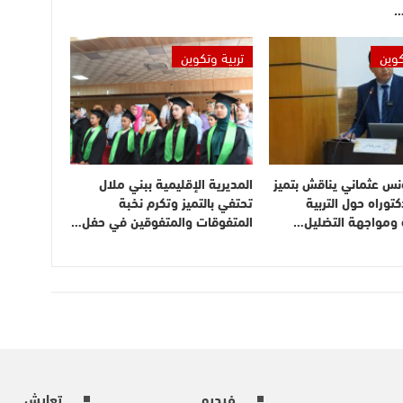
…
كوين
تربية وتكوين
نس عثماني يناقش بتميز
المديرية الإقليمية ببني ملال
توراه حول التربية
تحتفي بالتميز وتكرم نخبة
ة ومواجهة التضليل…
المتفوقات والمتفوقين في حفل…
فيديو
تعايش