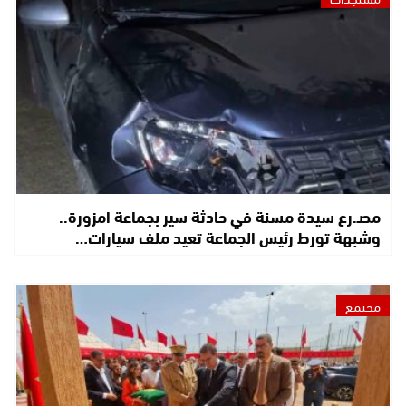
مصـ.رع سيدة مسنة في حادثة سير بجماعة امزورة..
وشبهة تورط رئيس الجماعة تعيد ملف سيارات…
مجتمع