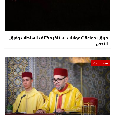
حريق بجماعة تيموليلت يستنفر مختلف السلطات وفرق
التدخل
مستجدات