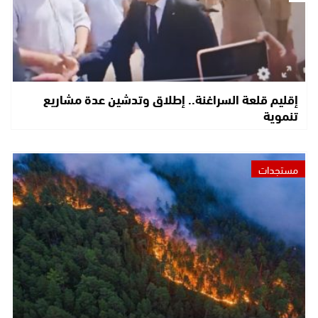
إقليم قلعة السراغنة.. إطلاق وتدشين عدة مشاريع
تنموية
مستجدات