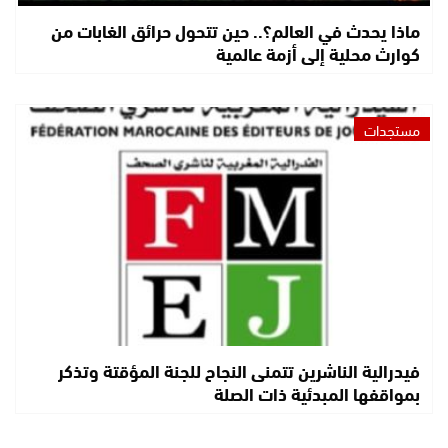
ماذا يحدث في العالم؟.. حين تتحول حرائق الغابات من
كوارث محلية إلى أزمة عالمية
مستجدات
فيدرالية الناشرين تتمنى النجاح للجنة المؤقتة وتذكر
بمواقفها المبدئية ذات الصلة