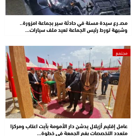
مصـ.رع سيدة مسنة في حادثة سير بجماعة امزورة..
وشبهة تورط رئيس الجماعة تعيد ملف سيارات…
مجتمع
عامل إقليم أزيلال يدشن دار الأمومة بآيت اعتاب ومركزا
متعدد التخصصات بفم الجمعة في خطوة…