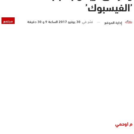
’الفيسبوك’
مجتمع
نشر في
30 يونيو 2017 الساعة 9 و 30 دقيقة
إدارة الموقع
م اوحمي