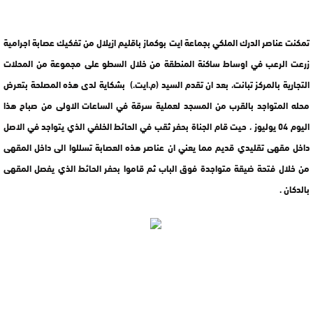
تمكنت عناصر الدرك الملكي بجماعة ايت بوكماز باقليم ازيلال من تفكيك عصابة اجرامية
زرعت الرعب في اوساط ساكنة المنطقة من خلال السطو على مجموعة من المحلات
التجارية بالمركز تبانت، بعد ان تقدم السيد (م.ايت.) بشكاية لدى هذه المصلحة بتعرض
محله المتواجد بالقرب من المسجد لعملية سرقة في الساعات الاولى من صباح هذا
اليوم 04 يوليوز ، حيت قام الجناة بحفر ثقب في الحائط الخلفي الذي يتواجد في الاصل
داخل مقهى تقليدي قديم مما يعني ان عناصر هذه العصابة تسللوا الى داخل المقهى
من خلال فتحة ضيقة متواجدة فوق الباب ثم قاموا بحفر الحائط الذي يفصل المقهى
بالدكان .