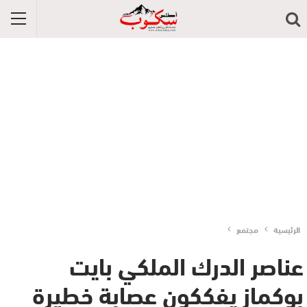
الرئيسية
مجتمع
عناصر الدرك الملكي بايت
بوكماز يفككون عصابة خطيرة