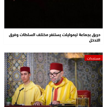
حريق بجماعة تيموليلت يستنفر مختلف السلطات وفرق
التدخل
مستجدات