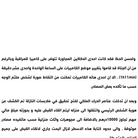
ولحسن الحظ فقد كانت احدى الدكاكين المجاورة تتوفر على كاميرا للمراقبة وبالرغم
من ان الجناة قد قاموا بتغيير موضع الكاميرات على الساعة الواحدة واحدى عشر دقيقة
(1h11min) ، الا ان احدى هاته الكاميرات تمكنت من التقاط صورة لشخص ملثم الوجه
حسب ما تأكده بعض المصادر.
وبعد ان تدخلت عناصر الدرك الملكي لفتح تحقيق في ملابسات النازلة تم الكشف عن
هوية الشخص الرئيسي وانتقلوا الى منزله ليتم القاء القبض عليه و بحوزته مبلغ مالي
مهم تجاوز 10000درهم بالاضافة الى مجوهرات واثاث منزلية حسب ماتفيده مصادر
موثوقة ، والى حدود كتابة هذه الاسطر لازال البحت جاري لالقاء القبض على جميع
العناصر المتورطة .