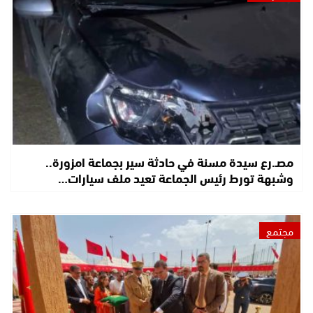
مصـ.رع سيدة مسنة في حادثة سير بجماعة امزورة..
وشبهة تورط رئيس الجماعة تعيد ملف سيارات…
مجتمع