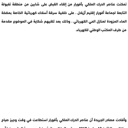
تمكنت عناصر الدرك الملكي بأفورار من إلقاء القبض على شابين من منطقة تغبولة
التابعة لجماعة أفورار إقليم أزيلال ، على خلفية سرقة أسلاك كهربائية الخاصة بمضخة
الماء المزودة لمنازل الحي الكهربائي ، وذلك بعد تلقيهم شكاية في الموضوع مقدمة
من طرف المكتب الوطني للكهرباء.
وأفادت مصادر الجريدة أن عناصر الدرك الملكي بأفورار استطاعت في وقت وجيز صباح
هذا اليوم الاثنين 10 يوليوز 2017 بعد تحرياتها الميدانية من تحديد هوية المتهمين ( أ ـ ر