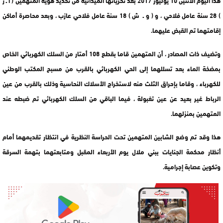
) 28 سنة عامل فلاحي ، و ( و ـ ش ) 18 سنة عامل فلاحي عازب ، وبعد محاصرة أماكن
إقامتهما تم القبض عليهما.
وتضيف ذات المصادر ، أن المتهمين قاما بقطع 108 أمتار من السلك الكهربائي الخاص
بمضخة الماء بعد تسللهما إلى الحي الكهربائي بالقرب من مسبح المكتب الوطني
للكهرباء ، وقاما بإحراق الثلث منه لاستخراج الأسلاك النحاسية وذلك بالقرب من عين
الرباط غير بعيد عن عين تغبولة ، فيما الباقي من السلك الكهربائي تم ضبطه عند
المتهمين بمنزلهما.
هذا وقد تم وضع الشابين المتهمين تحت الحراسة النظرية في انتظار تقديمهما أمام
أنظار محكمة الجنايات ببني ملال يوم الأربعاء المقبل ومتابعتهما بتهمة السرقة
وتكوين عصابة إجرامية.