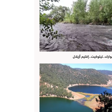
وارك..تيلوكيت..إقليم أزيلال