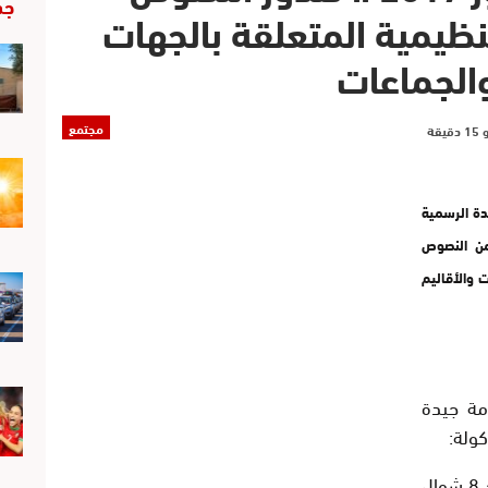
جد
تنظيمية المتعلقة بالجهات
والجماعات
مجتمع
للجريدة الرسمية
1 (17 يوليوز 2017) عدد من النصوص
ت والأقاليم
امة جيدة
ولة:
– مشروع مرسوم رقم 2.17.304 صادر بتاريخ 8 شوال