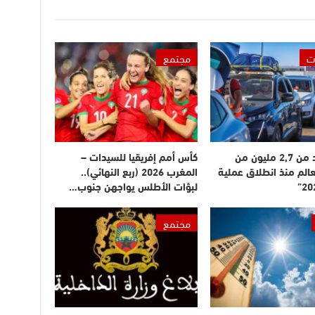
ت
مجتمع
دخول أزيد من 2,7 مليون من
كأس أمم إفريقيا للسيدات –
عالم منذ انطلاق عملية
المغرب 2026 (ربع النهائي)..
لبؤات الأطلس يواجهن جنوب…
مجتمع