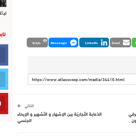
تيڭل
تاب
Email
LinkedIn
Messenger
طباعة
التالي
رقي
الدّعاية التّجاريّة بين الإشهار و التّشهير و الإيحاء
ون
الجنسي