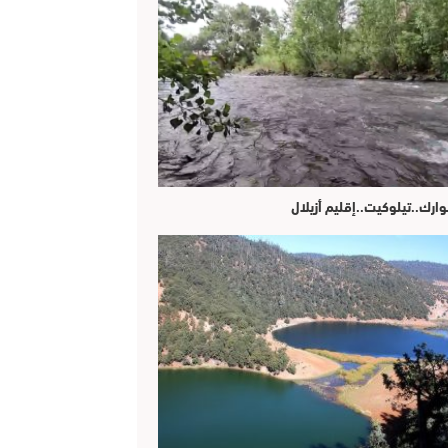
وارك..تيلوكيت..إقليم أزيلال