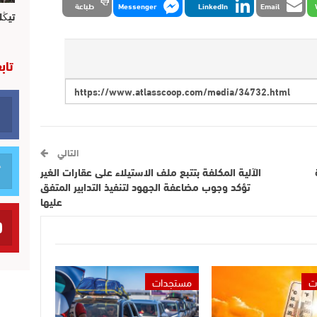
Email
LinkedIn
Messenger
طباعة
تيڭل
تاب
التالي
الآلية المكلفة بتتبع ملف الاستيلاء على عقارات الغير
تؤكد وجوب مضاعفة الجهود لتنفيذ التدابير المتفق
عليها
ت
مستجدات