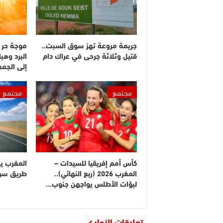
جريمة مروعة تهز سوق السبت..
موجة حر 
قتيل وثلاثة جرحى في عراك دام
البرد وهبا
إلى الجم
مجتمع
مجتمع
كأس أمم إفريقيا للسيدات –
المغرب ي
المغرب 2026 (ربع النهائي)..
طريق سريع
لبؤات الأطلس يواجهن جنوب…
تعليقات الزوار