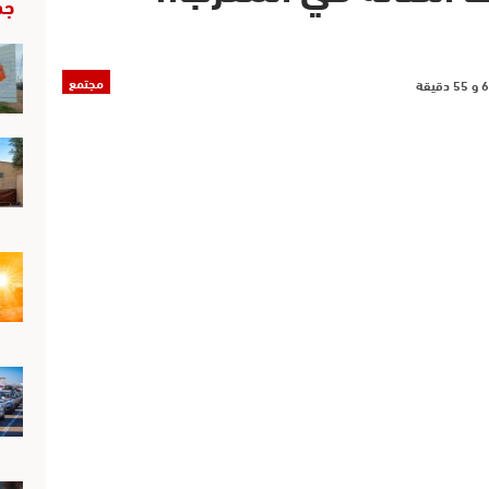
جد
مجتمع