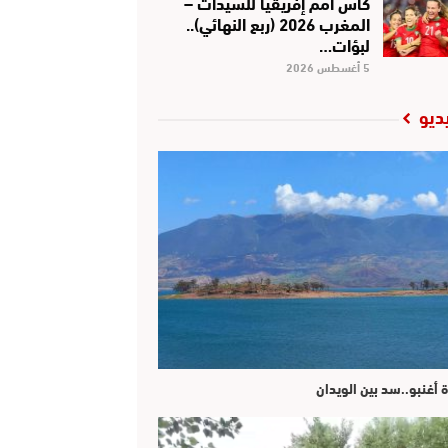
كأس أمم إفريقيا للسيدات –
المغرب 2026 (ربع النهائي)..
لبؤات…
5 أغسطس 2026
ديو
ة أغنبو..سد بين الويدان