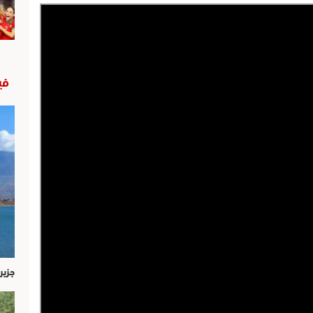
في
جزير