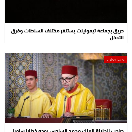
حريق بجماعة تيموليلت يستنفر مختلف السلطات وفرق
التدخل
مستجدات
صاحب الجلالة الملك محمد السادس يوجه خطابا ساميا