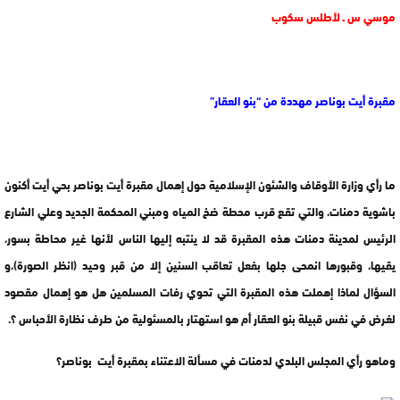
موسي س ـ لأطلس سكوب
مقبرة أيت بوناصر مهددة من “بنو العقار”
ما رأي وزارة الأوقاف والشئون الإسلامية حول إهمال مقبرة أيت بوناصر بحي أيت أكنون
باشوية دمنات، والتي تقع قرب محطة ضخ المياه ومبني المحكمة الجديد وعلي الشارع
الرئيس لمدينة دمنات هذه المقبرة قد لا ينتبه إليها الناس لأنها غير محاطة بسور،
يقيها، وقبورها انمحى جلها بفعل تعاقب السنين إلا من قبر وحيد (انظر الصورة)،و
السؤال لماذا إهملت هذه المقبرة التي تحوي رفات المسلمين هل هو إهمال مقصود
لغرض في نفس قبيلة بنو العقار أم هو استهتار بالمسئولية من طرف نظارة الأحباس ؟.
وماهو رأي المجلس البلدي لدمنات في مسألة الاعتناء بمقبرة أيت بوناصر؟