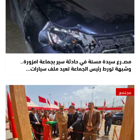
مصـ.رع سيدة مسنة في حادثة سير بجماعة امزورة..
وشبهة تورط رئيس الجماعة تعيد ملف سيارات…
مجتمع