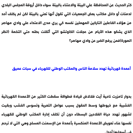
كثر الحديث عن المحافظة علي البيئة والاعتناء بالبيئة سواء داخل أروقة المجلس البلدي
لدمنات أو داخل مكاتب بعض الجمعيات التي تقول أنها تعني بالبيئة لكن لم يكلف أحد
من هؤلاء الفاعلين التاركين المهملين نفسه كي يري مدى الاعتداء علي وادي مهاصر
الذي يشكو هذه الأيام من عجلات الكاوتشو التي أثقلت بطنه حتي التخمة (انظر
الصورة)فمن يرفع الضرر عن وادي مهاصر؟
أعمدة كهربائية تهدد سلامة الناس والمكتب الوطني للكهرباء في سبات عميق
بدوار تامزرت ناحية أيت فلالاض قيادة فطواكة سقطت الكثير من الأعمدة الكهربائية
الخشبية مع خيوطها وسط الحقول بسبب عوامل التعرية وتسوس الخشب وبقيت
لشهور تهدد حياة الفلاحين البسطاء دون أن تكلف إدارة المكتب الوطني للكهرباء
نفسها عناء تعويض الأعمدة المنكسرة بأعمدة من الإسمنت المسلح وهي التي لا ترحم
في أسعارها أحدا .