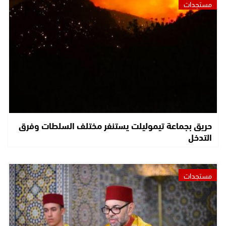
مستجدات
حريق بجماعة تيموليلت يستنفر مختلف السلطات وفرق
التدخل
مستجدات