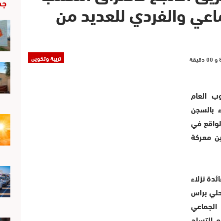
جد
اعي والفردي للعديد من
تربية وتكوين
ب العام
ء بالسجن
لواقع في
ين معركة
ئدة نزلاء
حلي براس
 الجماعي
م التسلح