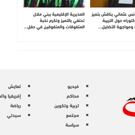
نس عثماني يناقش بتميز
المديرية الإقليمية ببني ملال
توراه حول التربية
تحتفي بالتميز وتكرم نخبة
ة ومواجهة التضليل…
المتفوقات والمتفوقين في حفل…
فيديو
تعايش
محاكم
إفريقيا وال
تربية وتكوين
رياضة
مجتمع
سيدتي
سياسة