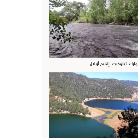
وارك..تيلوكيت..إقليم أزيلال