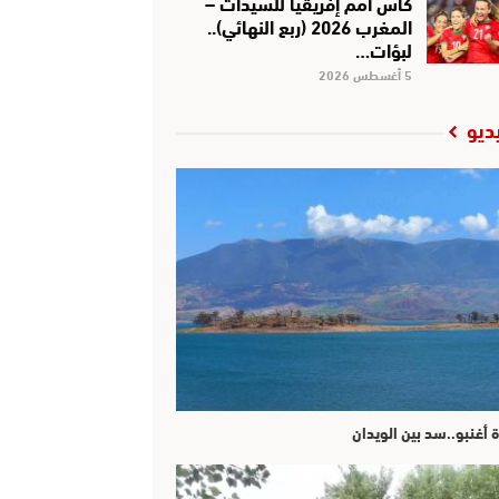
كأس أمم إفريقيا للسيدات –
المغرب 2026 (ربع النهائي)..
لبؤات…
5 أغسطس 2026
ديو
ة أغنبو..سد بين الويدان