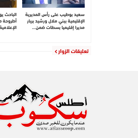
سعيد بوطيب على رأس المديرية
الباحث يو
الإقليمية ببني ملال ورشيد بربار
أطروحة دك
مديرا إقليميا بسطات ضمن…
الإعلامي
تعليقات الزوار