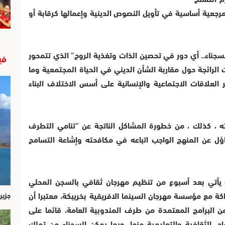
مرجعية أساسية في تأويل النصوص الدينية وإعمالها كرقابة أو
لسجناء.. أي دور في تحصين الذات وتغذية الروح” الذي تتمحور
في
 الرائجة حول مقاربة الشأن الديني في الحياة المجتمعية وما
علاقات الاجتماعية والإنسانية على أسس الاختلاف البناء
ه ، كذلك ، من خطورة المشاكل الناتجة عن “تنامي التطرف
ؤل عن المنهج الواجب اتباعه في مكافحته وإشاعة التسامح
ة يأتي بعد أسبوع من تنظيم مهرجان ثقافي بالسجن المحلي
كة مع مؤسسة مهرجان السينما الافريقية بخريبكة، معتبرا أن
جزير
 البرامج المعتمدة من طرف المندوبية العامة، قائما على
اج، الثقافية والتعليمية منها، وبما يمكن السجناء من تملك