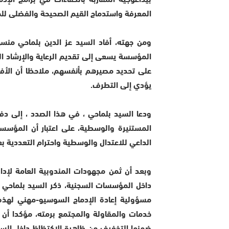
المعرفة واستدماج القيم الصحيحة والفضلى لل
ومن جهته، أفاد السيد عز الدين بلماحي منس
المؤسسة يسعى إلى تقديم الرعاية والإرشاد ال
على تحديد مصيرهم بأنفسهم، ملاحظا أن الأفكار
يؤدي إلى التطرف.
ودعا السيد بلماحي ، في هذا الصدد ، إلى دفع
المستنيرة والوسطية، على اعتبار أن المؤسسة
الداعي للاعتدال والوسطية واحترام التعددية ب
وبعد أن ثمن مجهودات المندوبية العامة لإدار
داخل المؤسسات السجنية، ذكر السيد بلماحي 
مسؤولية إعادة الإدماج السوسيو-مهني لهذه
خدمات والمقاولة والمجتمع برمته، مؤكدا أن 
ضمنها التخفيف من ظاهرة الاكتظاظ داخل السج