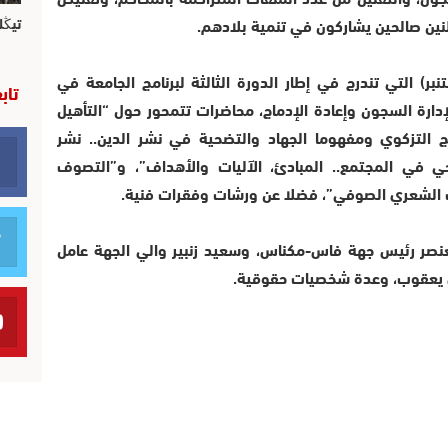
نين صالحين يشاركون في تنمية بلادهم.
تيڭل
ن برنامج الجامعة الخريفية (20 و21 شتنبر) التي تندرج في إطار الدورة الثالثة لبرنامج الجامعة في
تاب
دارة السجون وإعادة الإدماج، محاضرات تتمحور حول “التأهيل
 التزكوي ومفهوما الجهاد والتضحية في نشر الدين.. نشر
حي في المجتمع.. المبادئ، الآليات والأهداف”، و”التصوف
ب الشعري الصوفي”، فضلا عن ورشات وفقرات فنية.
العنصر رئيس جهة فاس-مكناس، وسعيد زنبير والي الجهة عامل
اي يعقوب، وعدة شخصيات حقوقية.