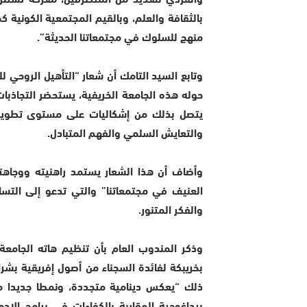
بالثقافة والعلم، وبالقيم المجتمعية الكونية ك
منهج للسلوك في مجتمعاتنا الحديثة”.
وتابع السيد التامك أن شعار “التأهيل الروحي ل
حوله هذه الجامعة الخريفية، يستحضر التجاذبات
يتصل بذلك من إشكاليات على مستوى تطوير ال
والتعايش السلمي والفهم المتبادل.
وأضاف أن هذا الشعار يستمد راهنيته ووجاهت
العنيف في مجتمعاتنا” والتي تدعو إلى التسا
والفكر المتنور.
وذكر المندوب العام بأن تنظيم هاته الجامع
بخريبكة لفائدة السجناء من أصول إفريقية بشرا
ذلك “يعكس دينامية متجددة، ونمطا جديدا من
بيداغوجية المقاربة بالكفاءات في برامج الإدم