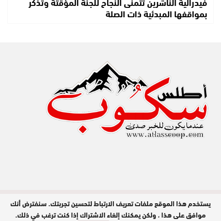
فيدرالية الناشرين تتمنى النجاح للجنة المؤقتة وتذكر
بمواقفها المبدئية ذات الصلة
يستخدم هذا الموقع ملفات تعريف الارتباط لتحسين تجربتك. سنفترض أنك
مدير النشر : عبد الله عزي / جميع الحقوق
محفوظة © 2026
موافق على هذا ، ولكن يمكنك إلغاء الاشتراك إذا كنت ترغب في ذلك.