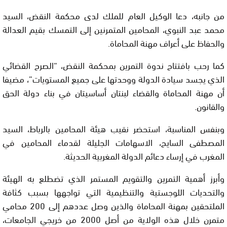
من جانبه، دعا الوكيل العام للملك لدى محكمة النقض، السيد
محمد عبد النبوي، المحامين المتمرنين إلى التمسك بقيم العدالة
والحفاظ على أعراف مهنة المحاماة.
كما رحب بافتتاح ندوة التمرين بمحكمة النقض، “الصرح القضائي
الذي يجسد سيادة الدولة ووحدتها على جميع المستويات”، مضيفا
أن مهنة المحاماة والقضاء لبنتان أساسيتان في بناء دولة الحق
والقانون.
وبنفس المناسبة، استحضر نقيب هيئة المحامين بالرباط، السيد
المصطفى السايح، الاسهامات الجليلة لقدماء المحامين في
المغرب في إرساء دعائم الدولة المغربية الحديثة.
وأبرز أهمية التمرين والتقويم المستمر الذي تضطلع به الهيئة
والتحديات اللوجستية والتنظيمية التي تواجهها بسبب كثافة
الملتحقين بمهنة المحاماة والذين وصل عددهم إلى 200 محامي
متمرن خلال هذه الولاية من أصل 2000 من خريجي الجامعات،