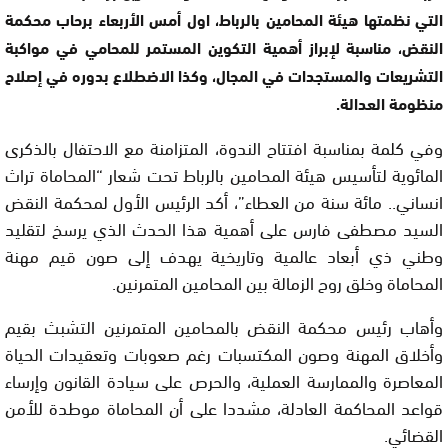
التي نظمتها هيئة المحامين بالرباط، اول أمس الأربعاء برحاب محكمة
النقض، مناسبة لإبراز أهمية التكوين المستمر للمحامي في مواكبة
التشريعات والمستجدات في المجال، وكذا الاضطلاع بدوره في إصلاح
منظومة العدالة.
وفي كلمة بمناسبة افتتاح الندوة، المتزامنة مع الاحتفال بالذكرى
المائوية لتأسيس هيئة المحامين بالرباط تحت شعار “المحاماة تراث
انساني.. مائة سنة من العطاء”، أكد الرئيس الأول لمحكمة النقض
السيد مصطفى فارس على أهمية هذا الحدث الذي يرسخ لتقليد
وطني ذي أبعاد عالمية وتاريخية يهدف إلى صون قيم مهنة
المحاماة وخلق روح الزمالة بين المحامين المتمرنين.
وأهاب رئيس محكمة النقض بالمحامين المتمرنين التشبث بقيم
وأخلاق المهنة وصون المكتسبات رغم صعوبات وتعقيدات الحياة
المعاصرة والممارسة العملية، والحرص على سيادة القانون وإرساء
قواعد المحاكمة العادلة، مشددا على أن المحاماة موطدة للأمن
القضائي.