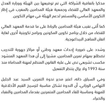
مذكرا باتفاقية الشراكة التي تم توقيعها بين الهيئة ووزارة العدل
والمعهد العالي للقضاء وجمعية هيئة المحامين بالمغرب في إطار
التكوين الأساسي والمستمر لدعم الهيئة في مهام التكوين.
كما أثنى نقيب هيئة المحامين بالرباط على ما قدمة المعهد العالي
للقضاء من خلال برنامح تكوين المكونين وبرامج تكوينية أخرى لغاية
اتقان المناهج البيداغوجية.
وشدد على ضرورة إحداث معهد وطني أو مراكز جهوية للتدريب
تضطلع بمهام تمرين المحامين، مشيرا إلى أن هذا المعهد المنشود
مكسب تشريعي نص على عليه القانون المنظم لمهنة المحاماة منذ
سنة 1993 ولا يزال ينتظر التفعيل.
وفي السياق ذاته، اعتبر مدير ندوة التمرين، السيد عبد الجليل
التهامي الوزاني، أن الندوة تشكل مناسبة لترسيخ القيم الأخلاقية
للمهنة ومناسبة للقاء المحامين المتمرنين بقدماء المحامين والنقباء
والخبراء.