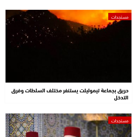
مستجدات
حريق بجماعة تيموليلت يستنفر مختلف السلطات وفرق
التدخل
مستجدات