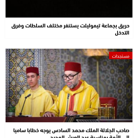
حريق بجماعة تيموليلت يستنفر مختلف السلطات وفرق
التدخل
مستجدات
صاحب الجلالة الملك محمد السادس يوجه خطابا ساميا
إلى الأمة بمناسبة عيد العرش المجيد