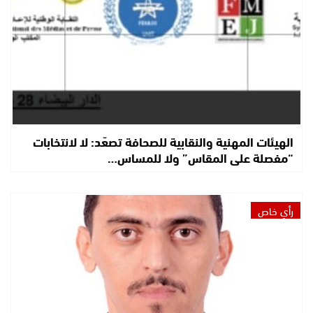
الهيئات المهنية والنقابية للصحافة تصعّد: لا لانتخابات
“مفصلة على المقاس” ولا للمساس…
رأي خاص