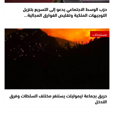
حزب الوسط الاجتماعي يدعو إلى التسريع بتنزيل
التوجيهات الملكية وتقليص الفوارق المجالية…
مستجدات
حريق بجماعة تيموليلت يستنفر مختلف السلطات وفرق
التدخل