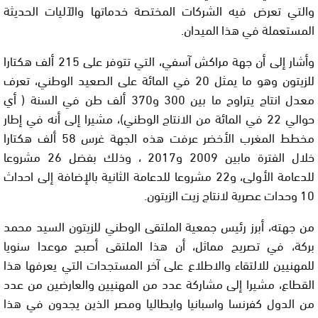
والتي تعرض فيه الشركات المختصة خدماتها والآليات الحديثة
المستعملة في هذا الميدان.
وأشار إلى أن جهة مراكش آسفي، التي تتوفر على 215 ألف هكتارا
للزيتون وهو ما يمثل 20 في المائة على الصعيد الوطني، تعرف
معدل انتاج يتراوح ما بين 300 و370 ألف طن في السنة ( أي
حوالي 22 في المائة من الانتاج الوطني)، مشيرا إلى أنه في إطار
مخطط المغرب الأخضر عرفت هذه الجهة غرس 58 ألف هكتارا
خلال الفترة مابين 2009 و2017 ، وذلك بفضل 26 مشروعا
للدعامة الأولى، و22 مشروعا للدعامة الثانية بالإضافة إلى احداث
10 وحدات عصرية لانتاج زيت الزيتون.
من جهته، أبرز رئيس جمعية الملتقى الوطني للزيتون السيد محمد
بركة، في تصريح مماثل، أن هذا الملتقى أصبح موعدا سنويا
للمهنيين للالتقاء والاطلاع على آخر المستجدات التي يعرفها هذا
القطاع، مشيرا إلى مشاركة عدد من المهنيين والعارضين من عدد
من الدول كفرنسا واسبانيا وايطاليا ومصر الذين يجدون في هذا