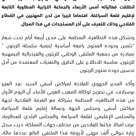
انطلقت فعالياته أمس الأربعاء بالجماعة الترابية العطاوية التابعة
لإقليم قلعة السراغنة، اهتماما كبيرا من لدن المهنيين في القطاع
الفلاحي وذلك للتعرف على آخر المستجدات في هذا المجال.
وتشكل هذه التظاهرة، المنظمة على مدى أربعة أيام تحت شعار
“تثمين وجودة المنتوج رافعة أساسية لتنمية سلسلة الزيتون ”
بمبادرة من جمعية الملتقى الوطني للزيتون والفيدرالية البيمهنية
للزيتون، مناسبة للاطلاع على الطرق والتقنيات المعتمدة من أجل
تحسين جودة منتوج الزيتون.
وأكد المدير الجهوي للفلاحة لمراكش آسفي السيد عبد العزيز
بوسرارف، في تصريح لوكالة المغرب العربي للأنباء، أن اليوم الأول
من هذه التظاهرة، المنظمة بشراكة مع الغرفة الفلاحية لجهة
مراكش أسفي ومجلس الجهة وعمالة إقليم قلعة السراغنة
والمجلس الإقليمي لقلعة السراغنة والمجلس البلدي للعطاوية،
عرف اقبالا مكثفا للفلاحين من مختلف جهات المملكة، حيث سجل
زيارة حوالي ألف مهني لأروقة هذا الملتقى البالغ عددها مائة،