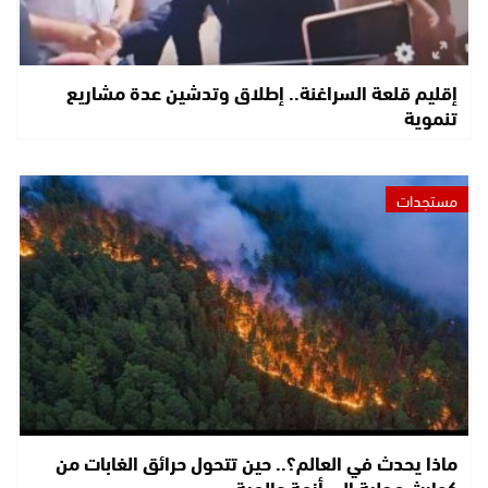
إقليم قلعة السراغنة.. إطلاق وتدشين عدة مشاريع
تنموية
مستجدات
ماذا يحدث في العالم؟.. حين تتحول حرائق الغابات من
كوارث محلية إلى أزمة عالمية