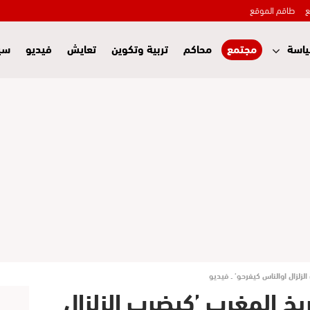
ع
طاقم الموقع
اسة
مجتمع
محاكم
تربية وتكوين
تعايش
فيديو
سي
لزلزال اوالناس كيفرحو’ ـ فيديو
ريخ المغرب ’كيضرب الزلزال