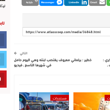
Email
LinkedIn
Messenger
طباعة
تيڭل
تاب
التالي
ري :
خطير : برلماني معروف يغتصب ابنته وهي اليوم حامل
ـ
في شهرها التاسع ـ فيديو
ت
مستجدات