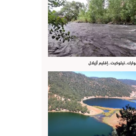
وارك..تيلوكيت..إقليم أزيلال