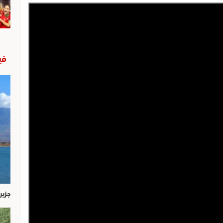
في
جزير