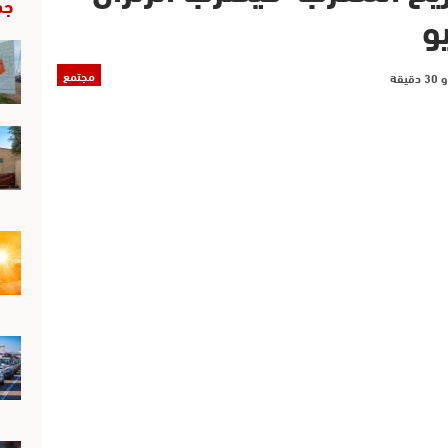
جد
و
مجتمع