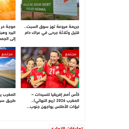
جريمة مروعة تهز سوق السبت..
موجة حر 
قتيل وثلاثة جرحى في عراك دام
البرد وهبا
إلى الجم
مجتمع
مجتمع
كأس أمم إفريقيا للسيدات –
المغرب ي
المغرب 2026 (ربع النهائي)..
طريق سريع
لبؤات الأطلس يواجهن جنوب…
تعليقات الزوار