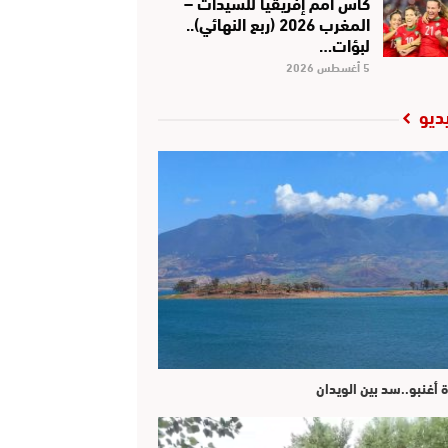
كأس أمم إفريقيا للسيدات –
المغرب 2026 (ربع النهائي)..
لبؤات…
5 أغسطس 2026
ديو
ة أغنبو..سد بين الويدان