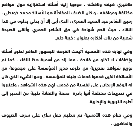
طاهيري ضيفه وناقشه ، موجها إليه أسئلة استفزازية حول مواضع
مختلفة ومواقفه ، و كان الضيف المفاجأة هو الأستاذ محمد خويطي ،
رفيق الشاعر عبد الحميد العمري ، الذي أبى إلا أن يدلي بدلوه في هذا
اللقاء ، حيث قدم شهادة في حق الشاعر العمري وألقى قصيدة
شعرية من بنات أفكاره بعنوان : خيبة حلم.
وفي نهاية هذه الأمسية أتيحت الفرصة للجمهور الحاضر لطرح أسئلة
وإضافات لا تخلو من فائدة ، مما زاد من أهمية هذا اللقاء ، كما تم
توزيع شواهد تقديرية من طرف مدير المؤسسة على مجموعة من
الأساتذة الذين قدموا خدمات جليلة للمؤسسة ، وهو الشيء الذي كان
له الوقع الإيجابي على نفسية من قدمت لهم هذه الشواهد ، واعتبروا
في تصريحات مختلفة أنها بادرة حسنة والتفاتة طيبة من المدير إلى
أطره التربوية والإدارية.
وفي ختام هذه الأمسية تم تنظيم حفل شاي على شرف الضيوف
والحاضرين .