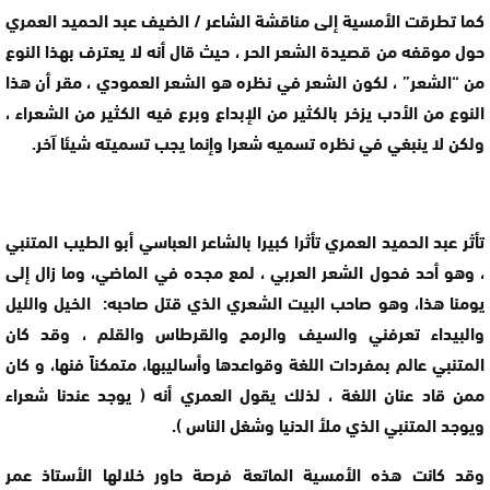
كما تطرقت الأمسية إلى مناقشة الشاعر / الضيف عبد الحميد العمري
حول موقفه من قصيدة الشعر الحر ، حيث قال أنه لا يعترف بهذا النوع
من “الشعر” ، لكون الشعر في نظره هو الشعر العمودي ، مقر أن هذا
النوع من الأدب يزخر بالكثير من الإبداع وبرع فيه الكثير من الشعراء ،
ولكن لا ينبغي في نظره تسميه شعرا وإنما يجب تسميته شيئا آخر.
تأثر عبد الحميد العمري تأثرا كبيرا بالشاعر العباسي أبو الطيب المتنبي
، وهو أحد فحول الشعر العربي ، لمع مجده في الماضي، وما زال إلى
يومنا هذا، وهو صاحب البيت الشعري الذي قتل صاحبه: الخيل والليل
والبيداء تعرفني والسيف والرمح والقرطاس والقلم ، وقد كان
المتنبي عالم بمفردات اللغة وقواعدها وأساليبها، متمكناً فنها، و كان
ممن قاد عنان اللغة ، لذلك يقول العمري أنه ( يوجد عندنا شعراء
ويوجد المتنبي الذي ملأ الدنيا وشغل الناس ).
وقد كانت هذه الأمسية الماتعة فرصة حاور خلالها الأستاذ عمر