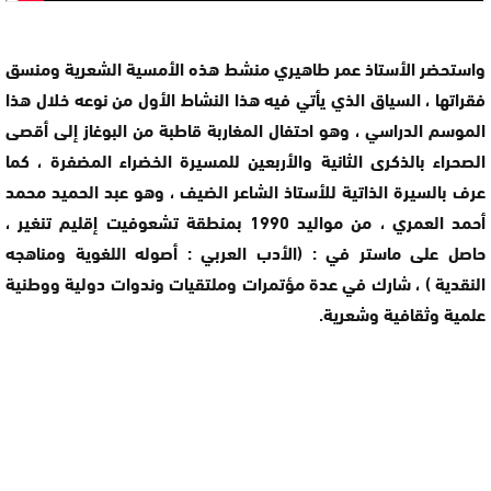
واستحضر الأستاذ عمر طاهيري منشط هذه الأمسية الشعرية ومنسق
فقراتها ، السياق الذي يأتي فيه هذا النشاط الأول من نوعه خلال هذا
الموسم الدراسي ، وهو احتفال المغاربة قاطبة من البوغاز إلى أقصى
الصحراء بالذكرى الثانية والأربعين للمسيرة الخضراء المضفرة ، كما
عرف بالسيرة الذاتية للأستاذ الشاعر الضيف ، وهو عبد الحميد محمد
أحمد العمري ، من مواليد 1990 بمنطقة تشعوفيت إقليم تنغير ،
حاصل على ماستر في : (الأدب العربي : أصوله اللغوية ومناهجه
النقدية ) ، شارك في عدة مؤتمرات وملتقيات وندوات دولية ووطنية
علمية وثقافية وشعرية.