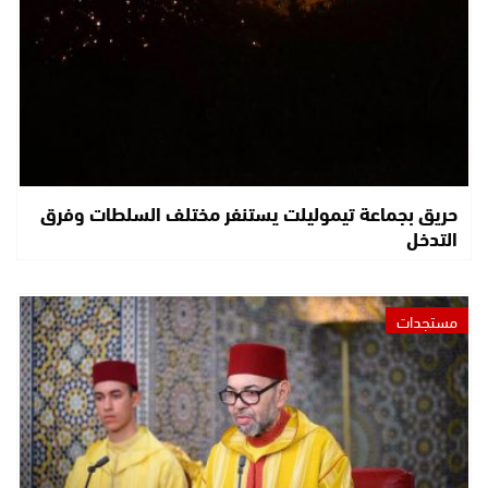
حريق بجماعة تيموليلت يستنفر مختلف السلطات وفرق
التدخل
مستجدات