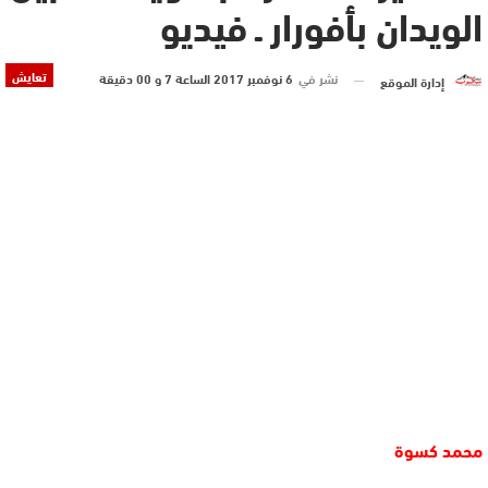
الويدان بأفورار ـ فيديو
تعايش
نشر في
6 نوفمبر 2017 الساعة 7 و 00 دقيقة
إدارة الموقع
محمد كسوة