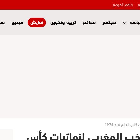
ع
طاقم الموقع
اسة
مجتمع
محاكم
تربية وتكوين
تعايش
فيديو
سي
أس العالم منذ 1970
تخب المغربي لنهائيات كأس