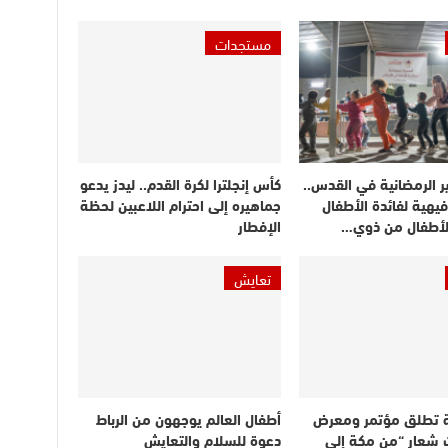
مستجدات
ر الرمضانية في القدس..
كأس إنجلترا لكرة القدم.. ليدز يدعو
يهية لفائدة الأطفال
جماهيره إلى احترام اللاعبين لحظة
الأطفال من ذوي…
الإفطار
تعايش
 تطلق مؤتمر ومعرض
أطفال العالم يوجهون من الرباط
 شعار “من مكة إلى
دعوة للسلام والتعايش