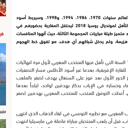
شارك المغرب أربع مرات في نهائيات كأس العالم سنوات 1970، 1986، 1994، و1998، وسيربط أسود
الأطلس الماضي بالحاضر بعد حجزهم بطاقة التأهل لمونديال روسيا 2018 ليحتفل المغاربة بحضورهم في
في
تميز طيلة مباريات المجموعة الثالثة، حيث أنهوا المنافسات
يتلقوا أية هزيمة، ولم يدخل شباكهم أي هدف، مع تفوق خط الهجوم
وكانت بداية الحكاية مع المونديال سنة 1970 السنة التي تأهل فيها المنتخب المغربي لأول مرة لنهائيات
لقارة الإفريقية، بعدما عبر أسود الأطلس مسار التصفيات
ز الدور الأول بعد فوز على السنغال بهدف لصفر بالملعب
ء وخسارة في الإياب بدكار بهدفين لواحد، ليلجأ بعدها
اس، أعطت التوفق للمتخب للمنتخب المغربي بهدفين لصفر
جزير
ب المغربي مع نظيره التونسي في لقاء الذهاب الذي انتهى
ياب، قبل أن يلعب المنتخبان مباراة فاصلة في مارسيليا انتهت