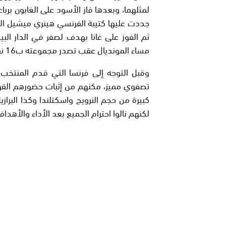
لمثلهما، وبعدها فاز الأسود على الغابون بربا
جددت عليها كتيبة الفرنسي هينري ميشيل الا
ثم الفوز على غانا بهدف لصفر في الدار الب
مساء المونديال عقب تصدر مجموعته ب16 نقطة.
وقبل التوجه إلى فرنسا التي قدم المنتخب
تصفوي مميز، مكنهم من إثبات حضورهم القوي
كبيرة من حجم النرويج واسكتلندا وكذا البرازي
لكنهم نالوا احترام الجميع بعد الأداء والأهدا