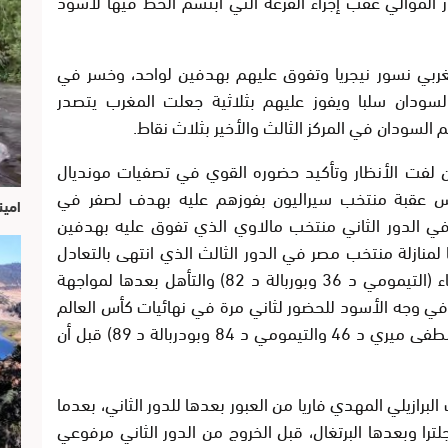
 الموالي عقب إجراء القرعة التي ابتسم الحظ فيها لأسود
مغربي نسور نيجريا وتفوق عليهم بهدفين لواحد، وخسر في
لسودان سلبا ويفوز عليهم بثلاثية جعلت المغرب يتصدر
مغربي من لفت الأنظار وتأكيد حضوره القوي في تصفيات مونديال
سود الأطلس عقبة منتخب سيراليون بفوزهم عليه بهدف لصفر في
امين
 في الدور الثاني منتخب مالاوي الذي تفوق عليه بهدفين
 لمنازلة منتخب مصر في الدور الثالث الذي انتهى بالتعادل
(0-0)، قبل تجاوزه بهدفين لصفر بالدار البيضاء (التيمومي د 36 وبوربالة د 82) والتأهل بعدها لمواجهة
ير في وجه الأسود للحضور لثاني مرة في نهائيات كأس العالم
والذي فاز عليه بثلاثية نظيفة في الرباط (مصطفى ميري د 46 والتيمومي د 84 وبودربالة د 89) قبل أن
رازيلي المهدي فاريا من العبور بعدها للدور الثاني، بعدما
لترا وبعدها البرتغال، قبل الخروج من الدور الثاني مرفوعي