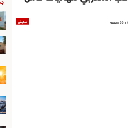
جد
تعايش