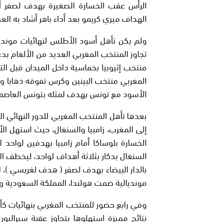
الهداف ميري كريمو بعد أداء باهر أشاد به العدي
تجاوز المنتخب المغربي العديد من الألغام بد
منتخب إثيوبيا بخماسية داخل الميدان قبل ال
المغربي منتخب البينين وكرس تفوقه ذهابا وإ
الأسود مع تونس بهدف لمثله بتونس العاصمة وس
بعدها تأهل المنتخب المغربي للدور النهائي
إلى المغرب، زامبيا والسنغال، حيث استهل الأ
الخسارة بلوساكا أمام زامبيا بهدفين لواحد 
السنغال بدكار بثلاثة أهداف لواحد، ليخطف ال
بالدار البيضاء بهدف لصفر ( هدف لغريسي )، 
مونديالية ضمت هولندا، المملكة السعودية وك
وفي رابع حضور للمنتخب المغربي بنهائيات ك
نتائج مميزة استهلوها بتجاوز عقبة سيراليون