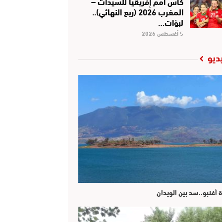
كأس أمم إفريقيا للسيدات –
المغرب 2026 (ربع النهائي)..
لبؤات…
5 أغسطس 2026
ديو
ة أغنبو..سد بين الويدان