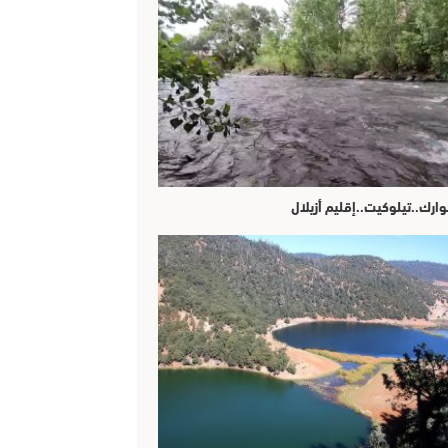
وارك..تيلوكيت..إقليم أزيلال