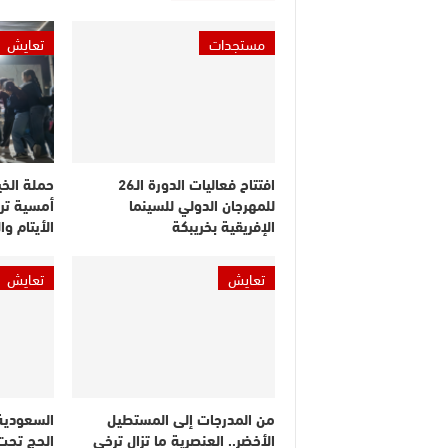
مستجدات
تعايش
افتتاح فعاليات الدورة الـ26
حملة الخي
للمهرجان الدولي للسينما
أمسية ترف
الإفريقية بخريبكة
الأيتام و
تعايش
تعايش
من المدرجات إلى المستطيل
السعودية
الأخضر.. العنصرية ما تزال ترخي
الحج تحت