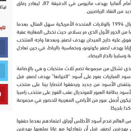
الرأس عقب الخسارة الصغيرة بهدف لصفر أمام ألمانيا بهدف ماتيوس في الدقيقة 87، ليغادر رفاق
تيڭل
د من النقاد الرياضيين.
ولم يكن تأهل أسود الأطلس لنهائيات مونديال 1994 بالولايات المتحدة الأمريكية سهل المنال، بعدما
تاب
ءا من الدور الأول الذي مر بسلام، حيث تخطى المغاربة عقبة
تفوق عليه خارج الميدان بهدف لصفر، وبعدها واجه المنتخب
يابا بهدف لصفر بكوتونو، وبخماسية بالرباط، في حين تعادل
لبيا بالدار البيضاء.
 الذي تشكل من مجموعة تضم ثلاث منتخبات و هي بالإضافة
سود المباريات بفوز على أسود “التيرانغا” بهدف لصفر، قبل
لينتفض الأسود من جديد ويحققوا انتصارا بينا على منتخب
أسود بطاقة العبور للمونديال عقب الفوز على منتخب زامبيا
ليكون أجمل عبور من الأراضي المغربية للحضور في مجموعة
ذا بلجيكا.
أس العالم قدم أسود الأطلس أوراق اعتمادهم بعدما حققوا
 بهدفين لصفر، قبل أن يتعادلوا مع غانا بملعبها بهدفين