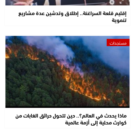
إقليم قلعة السراغنة.. إطلاق وتدشين عدة مشاريع
تنموية
مستجدات
ماذا يحدث في العالم؟.. حين تتحول حرائق الغابات من
كوارث محلية إلى أزمة عالمية