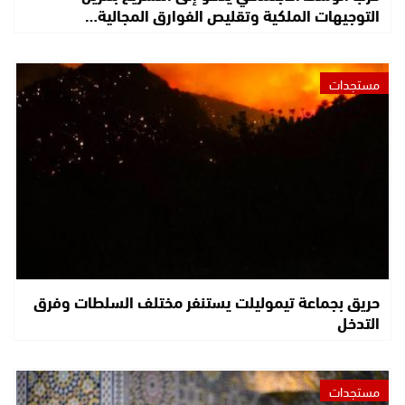
التوجيهات الملكية وتقليص الفوارق المجالية…
مستجدات
حريق بجماعة تيموليلت يستنفر مختلف السلطات وفرق
التدخل
مستجدات