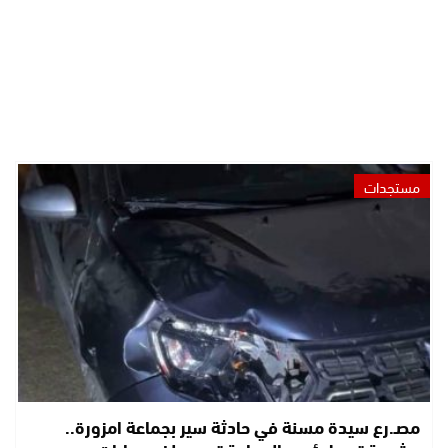
مستجدات
مصـ.رع سيدة مسنة في حادثة سير بجماعة امزورة..