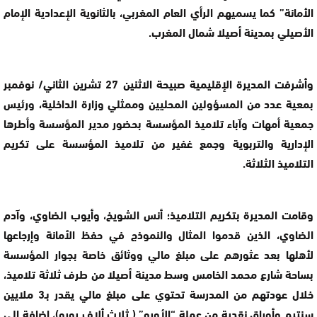
الأمانة” كما يسميهم الرأي العام المغربي، بالثانوية الإعدادية الإمام
الأصيلي بمدينة أصيلا شمال المغرب.
وأشرفت المديرة الإقليمية صبيحة الاثنين 27 تشرين الثاني/ نوفمبر
بمعية عدد من المسؤولين المحليين وممثلي وزارة الداخلية، ورئيس
جمعية أمهات وآباء تلاميذ المؤسسة بحضور مدير المؤسسة وأطرها
الإدارية والتربوية وجمع غفير من تلاميذ المؤسسة على تكريم
التلاميذ الثلاثة.
وقامت المديرة بتكريم التلاميذ؛ أنس الشويخ، وأيوب الضاوي، وآدم
الضاوي، الذين قدموا المثال والنموذج في حفظ الأمانة وإرجاعها
لأهلها بعد عثورهم على مبلغ مالي ووثائق خاصة بجوار المؤسسة
بساحة شارع محمد الخامس وسط مدينة أصيلا من طرف ثلاثة تلاميذ،
خلال عودتهم من المدرسة تحتوي على مبلغ مالي يقدر بـ3 ملايين
سنتيم وأوراق نقدية من عملة “الأورو” ( ثلاث ألاف يورو)، إضافة إلى