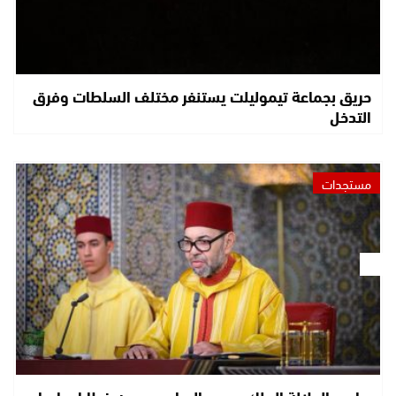
حريق بجماعة تيموليلت يستنفر مختلف السلطات وفرق
التدخل
مستجدات
صاحب الجلالة الملك محمد السادس يوجه خطابا ساميا