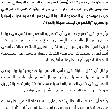
موسكو فاتح دجنبر 2017 (ومع) اعتبر مدرب المنتخب البرتغالي فيرناند
سانتوس ،اليوم الجمعة ،تعليقا على قرعة نهائيات كاس العالم التي
جرت بموسكو ،أن المجموعة الثانية التي تجمع بلاده بمنتخبات إسبانيا
والمغرب “بالخصوص ليست سهلة بالمرة”.
وأوضح ،في تصريح صحافي ،أن “صعوبة المجموعة تكمن في كونها
تلاقي البرتغال بالمنتخب الإسباني ،الذي يعد أحد المرشحين الكبار
لنيل كاس العالم بروسيا ، وبالمنتخب المغربي المنتخب ،الذي أقصى
أحد أقوى المنتخبات الأفريقية الكوت ديفوار ،وتوفق في مجموعته
الاقصائية دون أن تسجل عليه أية إصابة “.
وقال أن “كل مباراة في كأس العالم لها خصوصياتها ولا يمكن
الاستهانة بها “،مشيرا الى أن البرتغال “سبق وأن قابلت المنتخب
المغربي في كأس العالم بالمكسيك سنة 1986 ولم تحظ بالفوز بل
هزمت من طرف المنتخب المغربي بشكل بين وواضح “.
وأكد أن المنتخب البرتغالي “مجبر على الاستعداد الكافي لكل مباراة
على حدة ،كما عليه أن يكون في كامل جاهزيته ،إن أراد التأهل للدور