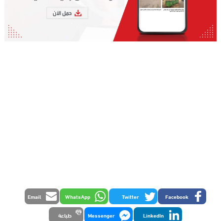
Email
WhatsApp
Twitter
Facebook
LinkedIn
Messenger
طباعة