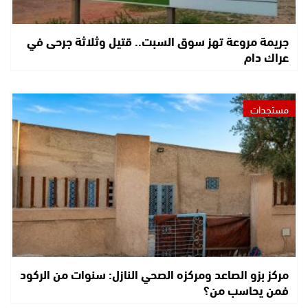
جريمة مروعة تهز سوق السبت.. قتيل وثلاثة جرحى في
عراك دام
مستجدات
مركز بزو الصاعد ومركزه الصحي النازل: سنوات من الركود
فمن يحاسب من؟