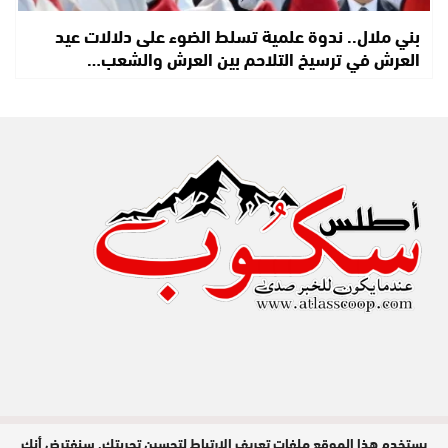
بني ملال.. ندوة علمية تسلط الضوء على دلالات عيد
العرش في ترسيخ التلاحم بين العرش والشعب…
يستخدم هذا الموقع ملفات تعريف الارتباط لتحسين تجربتك. سنفترض أنك
مدير النشر : عبد الله عزي / جميع الحقوق