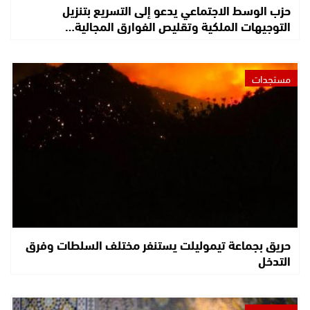
حزب الوسط الاجتماعي يدعو إلى التسريع بتنزيل
التوجيهات الملكية وتقليص الفوارق المجالية…
مستجدات
حريق بجماعة تيموليلت يستنفر مختلف السلطات وفرق
التدخل