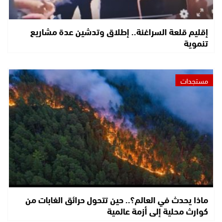
إقليم قلعة السراغنة.. إطلاق وتدشين عدة مشاريع
تنموية
مستجدات
ماذا يحدث في العالم؟.. حين تتحول حرائق الغابات من
كوارث محلية إلى أزمة عالمية