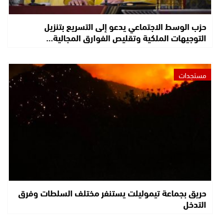
حزب الوسط الاجتماعي يدعو إلى التسريع بتنزيل
التوجيهات الملكية وتقليص الفوارق المجالية…
مستجدات
حريق بجماعة تيموليلت يستنفر مختلف السلطات وفرق
التدخل