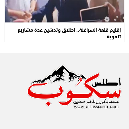
إقليم قلعة السراغنة.. إطلاق وتدشين عدة مشاريع
تنموية