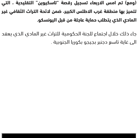
(ومع) تم امس الاربعاء تسجيل رقصة “تاسكيوين” التقليدية ، التي
تتميز بها منطقة غرب الاطلس الكبير، ضمن لائحة التراث الثقافي غير
المادي الذي يتطلب حماية عاجلة من قبل اليونسكو.
جاء ذلك خلال اجتماع للجنة الحكومية للتراث غير المادي الذي يعقد
الى غاية تاسع دجنبر بجيجو بكوريا الجنوبية .