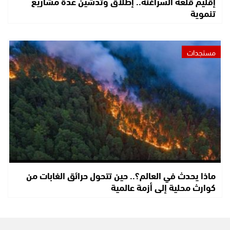
إقليم قلعة السراغنة.. إطلاق وتدشين عدة مشاريع
تنموية
مستجدات
ماذا يحدث في العالم؟.. حين تتحول حرائق الغابات من
كوارث محلية إلى أزمة عالمية