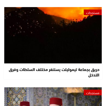
مستجدات
حريق بجماعة تيموليلت يستنفر مختلف السلطات وفرق
التدخل
مستجدات