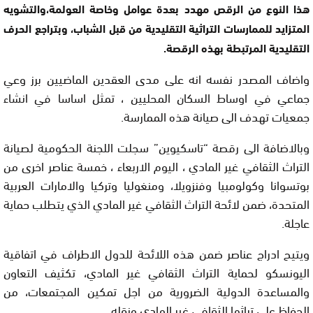
هذا النوع من الرقص مهدد بعدة عوامل وخاصة العولمة،والتشويه
المتزايد للممارسات التراثية التقليدية من قبل الشباب، وبتراجع الحرف
التقليدية المرتبطة بهذه الرقصة.
واضاف المصدر نفسه انه على مدى العقدين الماضيين برز وعي
جماعي في اوساط السكان المحليين ، تمثل اساسا في انشاء
جمعيات تهدف الى صيانة هذه الممارسة.
وبالاضافة الى رقصة “تاسكيوين” سجلت اللجنة الحكومية لصيانة
التراث الثقافي غير المادي ، اليوم الاربعاء ، خمسة عناصر اخرى من
بوتسوانا وكولومبيا وفنزويلا، ومنغوليا وتركيا والامارات العربية
المتحدة، ضمن لائحة التراث الثقافي غير المادي الذي يتطلب حماية
عاجلة.
ويتيح ادراج عناصر ضمن هذه اللائحة للدول الاطراف في اتفاقية
اليونسكو لحماية التراث الثقافي غير المادي، تكثيف التعاون
والمساعدة الدولية الضرورية من اجل تمكين المجتمعات، من
الحفاظ على تراثها الثقافي غير المادي ونقله .