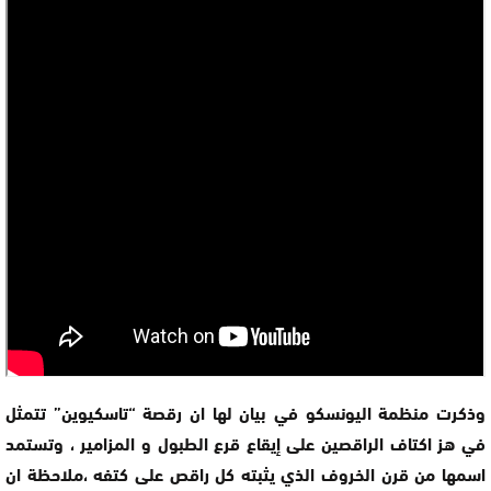
وذكرت منظمة اليونسكو في بيان لها ان رقصة “تاسكيوين” تتمثل
في هز اكتاف الراقصين على إيقاع قرع الطبول و المزامير ، وتستمد
اسمها من قرن الخروف الذي يثبته كل راقص على كتفه ،ملاحظة ان