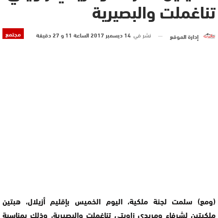
تناغملت والبصيرية
مجتمع
نشر في
14 ديسمبر 2017 الساعة 11 و 27 دقيقة
إدارة الموقع
(ومع) سلمت لجنة ملكية، اليوم الخميس بإقليم أزيلال، هبتين
ملكيتين لشرفاء ومريدي زاويتي تناغملت والبصيرية، وذلك بمناسبة