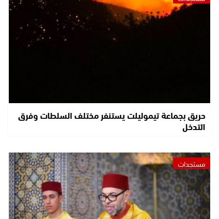
حريق بجماعة تيموليلت يستنفر مختلف السلطات وفرق
التدخل
مستجدات