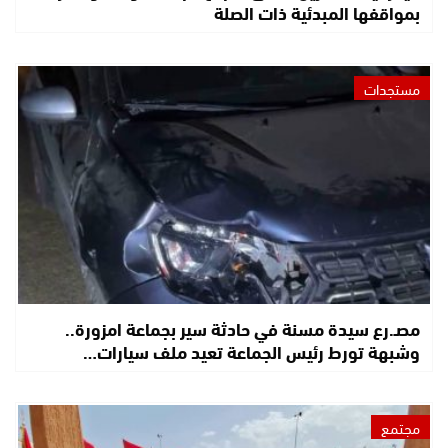
بمواقفها المبدئية ذات الصلة
مستجدات
مصـ.رع سيدة مسنة في حادثة سير بجماعة امزورة..
وشبهة تورط رئيس الجماعة تعيد ملف سيارات…
مجتمع