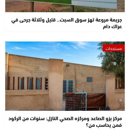
جريمة مروعة تهز سوق السبت.. قتيل وثلاثة جرحى في
عراك دام
مستجدات
مركز بزو الصاعد ومركزه الصحي النازل: سنوات من الركود
فمن يحاسب من؟