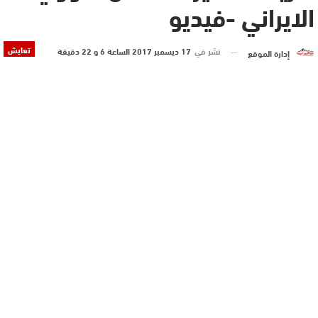
الايراني -فيديو
تعايش
نشر في
17 ديسمبر 2017 الساعة 6 و 22 دقيقة
إدارة الموقع