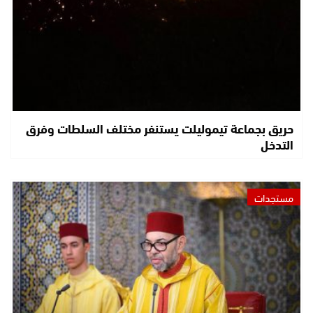
حريق بجماعة تيموليلت يستنفر مختلف السلطات وفرق
التدخل
مستجدات