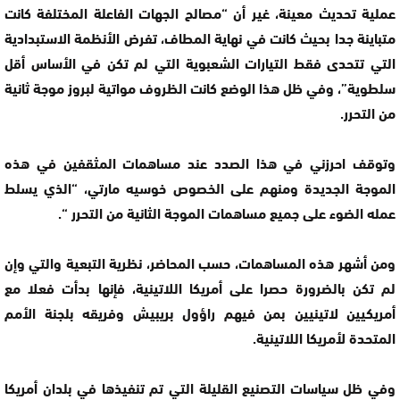
عملية تحديث معينة، غير أن “مصالح الجهات الفاعلة المختلفة كانت
متباينة جدا بحيث كانت في نهاية المطاف، تفرض الأنظمة الاستبدادية
التي تتحدى فقط التيارات الشعبوية التي لم تكن في الأساس أقل
سلطوية”، وفي ظل هذا الوضع كانت الظروف مواتية لبروز موجة ثانية
من التحرر.
وتوقف احرزني في هذا الصدد عند مساهمات المثقفين في هذه
الموجة الجديدة ومنهم على الخصوص خوسيه مارتي، “الذي يسلط
عمله الضوء على جميع مساهمات الموجة الثانية من التحرر “.
ومن أشهر هذه المساهمات، حسب المحاضر، نظرية التبعية والتي وإن
لم تكن بالضرورة حصرا على أمريكا اللاتينية، فإنها بدأت فعلا مع
أمريكيين لاتينيين بمن فيهم راؤول بريبيش وفريقه بلجنة الأمم
المتحدة لأمريكا اللاتينية.
وفي ظل سياسات التصنيع القليلة التي تم تنفيذها في بلدان أمريكا