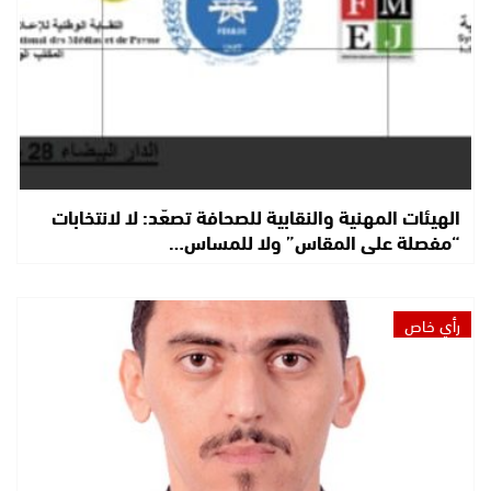
الهيئات المهنية والنقابية للصحافة تصعّد: لا لانتخابات
“مفصلة على المقاس” ولا للمساس…
رأي خاص