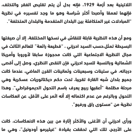
اللاتينية بعد أزمة 1929، فإنه بدل أن يتم تقليص الفقر والتخلف،
فإنهما تعمقا وأصبحا أكثر شراسة وهو ما وجد تفسيره في نظرية
“المبادلات غير المتكافئة بين البلدان المتقدمة والبلدان المتخلفة”.
ومع أن هذه النظرية قابلة للنقاش في نسخها المختلفة، إلا أن صيغتها
البسيطة تمثل،حسب السيد احرزني ، “قطيعة رائعة” للعالم الثالث في
مجال النظرية الاجتماعية التي كانت محجوزة سابقا لأوروبا وأمريكا
الشمالية وبالنسبة للسيد احرزني فإن النقص النظري، وصل إلى أقصى
درجاته، في ستينات وسبعينات وثمانينات القرن الماضي، عندما كانت
جميع بلدان شبه القارة تقريبا، تحت حكم ديكتاتوريات عسكرية وهي
مرحلة مظلمة “أعقبها ربيع يعرف باسم التحول الديموقراطي”. وهذا
التحول وبالرغم من عدم اكتماله إلا أنه اثمر على الأقل، عن انعكاسات
نظرية من “مستوى راق ورفيع”.
ورأى احرزني أن الأغنى والأكثر إثارة من بين هذه الانعكاسات، كانت
على الأرجح، تلك التي تحققت بقيادة “غيليرمو أودونيل”، وهي ما