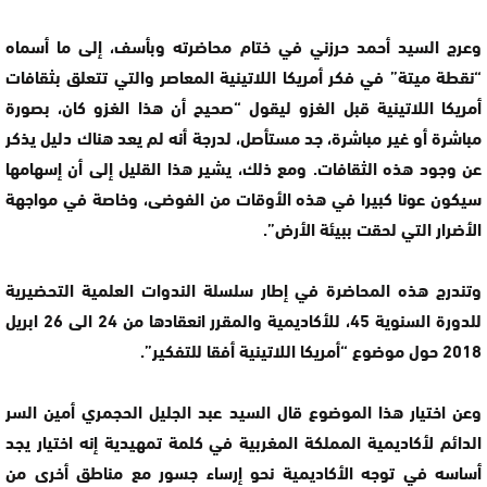
وعرج السيد أحمد حرزني في ختام محاضرته وبأسف، إلى ما أسماه
“نقطة ميتة” في فكر أمريكا اللاتينية المعاصر والتي تتعلق بثقافات
أمريكا اللاتينية قبل الغزو ليقول “صحيح أن هذا الغزو كان، بصورة
مباشرة أو غير مباشرة، جد مستأصل، لدرجة أنه لم يعد هناك دليل يذكر
عن وجود هذه الثقافات. ومع ذلك، يشير هذا القليل إلى أن إسهامها
سيكون عونا كبيرا في هذه الأوقات من الفوضى، وخاصة في مواجهة
الأضرار التي لحقت ببيئة الأرض”.
وتندرج هذه المحاضرة في إطار سلسلة الندوات العلمية التحضيرية
للدورة السنوية 45، للأكاديمية والمقرر انعقادها من 24 الى 26 ابريل
2018 حول موضوع “أمريكا اللاتينية أفقا للتفكير”.
وعن اختيار هذا الموضوع قال السيد عبد الجليل الحجمري أمين السر
الدائم لأكاديمية المملكة المغربية في كلمة تمهيدية إنه اختيار يجد
أساسه في توجه الأكاديمية نحو إرساء جسور مع مناطق أخرى من