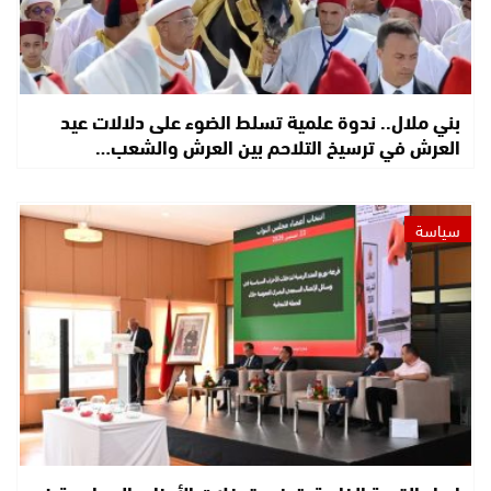
بني ملال.. ندوة علمية تسلط الضوء على دلالات عيد
العرش في ترسيخ التلاحم بين العرش والشعب…
سياسة