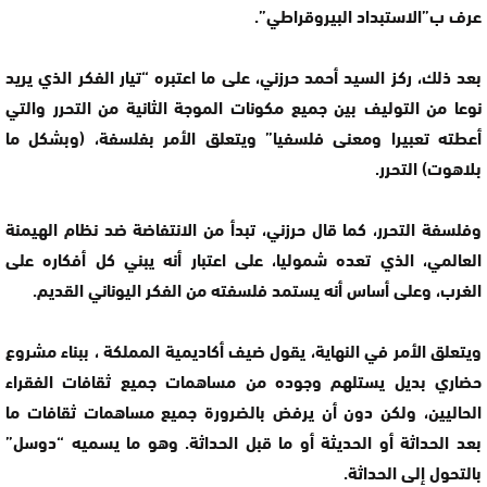
عرف ب”الاستبداد البيروقراطي”.
بعد ذلك، ركز السيد أحمد حرزني، على ما اعتبره “تيار الفكر الذي يريد
نوعا من التوليف بين جميع مكونات الموجة الثانية من التحرر والتي
أعطته تعبيرا ومعنى فلسفيا” ويتعلق الأمر بفلسفة، (وبشكل ما
بلاهوت) التحرر.
وفلسفة التحرر، كما قال حرزني، تبدأ من الانتفاضة ضد نظام الهيمنة
العالمي، الذي تعده شموليا، على اعتبار أنه يبني كل أفكاره على
الغرب، وعلى أساس أنه يستمد فلسفته من الفكر اليوناني القديم.
ويتعلق الأمر في النهاية، يقول ضيف أكاديمية المملكة ، ببناء مشروع
حضاري بديل يستلهم وجوده من مساهمات جميع ثقافات الفقراء
الحاليين، ولكن دون أن يرفض بالضرورة جميع مساهمات ثقافات ما
بعد الحداثة أو الحديثة أو ما قبل الحداثة. وهو ما يسميه “دوسل”
بالتحول إلى الحداثة.