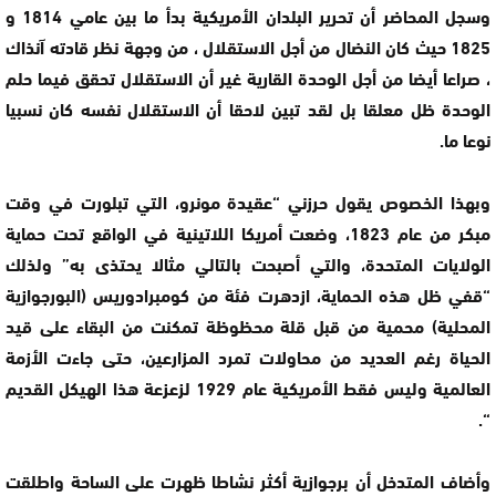
وسجل المحاضر أن تحرير البلدان الأمريكية بدأ ما بين عامي 1814 و
1825 حيث كان النضال من أجل الاستقلال ، من وجهة نظر قادته آنذاك
، صراعا أيضا من أجل الوحدة القارية غير أن الاستقلال تحقق فيما حلم
الوحدة ظل معلقا بل لقد تبين لاحقا أن الاستقلال نفسه كان نسبيا
نوعا ما.
وبهذا الخصوص يقول حرزني “عقيدة مونرو، التي تبلورت في وقت
مبكر من عام 1823، وضعت أمريكا اللاتينية في الواقع تحت حماية
الولايات المتحدة، والتي أصبحت بالتالي مثالا يحتذى به” ولذلك
“قفي ظل هذه الحماية، ازدهرت فئة من كومبرادوريس (البورجوازية
المحلية) محمية من قبل قلة محظوظة تمكنت من البقاء على قيد
الحياة رغم العديد من محاولات تمرد المزارعين، حتى جاءت الأزمة
العالمية وليس فقط الأمريكية عام 1929 لزعزعة هذا الهيكل القديم
“.
وأضاف المتدخل أن برجوازية أكثر نشاطا ظهرت على الساحة واطلقت