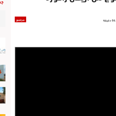
جد
مجتمع