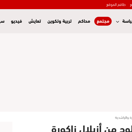
ع
طاقم الموقع
اسة
مجتمع
محاكم
تربية وتكوين
تعايش
فيديو
سي
ة والراشدية
ج من أزيلال زاكورة