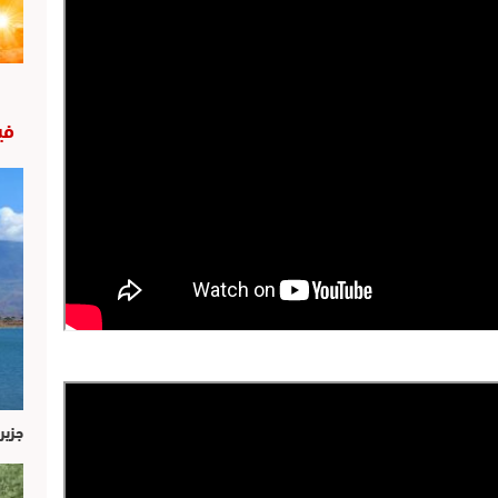
في
جزير