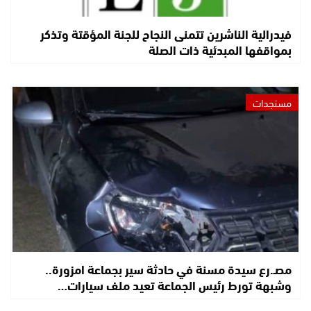
فيدرالية الناشرين تتمنى النجاح للجنة المؤقتة وتذكر
بمواقفها المبدئية ذات الصلة
مستجدات
مصـ.رع سيدة مسنة في حادثة سير بجماعة امزورة..
وشبهة تورط رئيس الجماعة تعيد ملف سيارات…