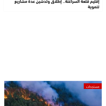
إقليم قلعة السراغنة.. إطلاق وتدشين عدة مشاريع
تنموية
مستجدات