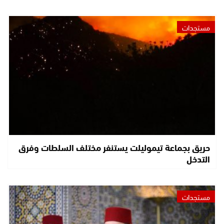
مستجدات
حريق بجماعة تيموليلت يستنفر مختلف السلطات وفرق
التدخل
مستجدات