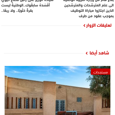
الى علم المترشحات والمترشحين
أفْسَدهُ سابقُوك..الوطنيةُ ليست
الذين اجتازوا مباراة التوظيف
بقرةً حَلُوبًا.. ولا ريعًا..
بموجب عقود من طرف
تعليقات الزوار
شاهد أيضا
مستجدات