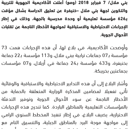
بني ملال/ 7 فبراير 2018 (ومع) أعلنت الأكاديمية الجهوية للتربية
والتكوين لجهة بني ملال –خنيفرة عن تعليق الدراسة بشكل مؤقت
بـ626 مؤسسة تعليمية أو وحدة مدرسية بالجهة، وذلك في إطار
الإجراءات الاحتياطية والاستباقية لمواجهة الأخطار الناجمة عن تقلبات
الأحوال الجوية.
وأوضحت الأكاديمية، في بلاغ لها، أن هذه الإجراءات همت 73
مؤسسة بـ07 جماعات ترابية ببني ملال، و113 مؤسسة بـ22 جماعة
بخنيفرة، و433 مؤسسة بـ24 جماعة في أزيلال، و07 مؤسسات
بجماعتين بخريبكة.
وأشار البلاغ إلى أن هذه التدابير الاحتياطية والاستباقية والوقائية
تأتي تفعيلا لمضامين المذكرة الوزارية المتعلقة بالحماية من
الأخطار الناجمة عن سوء الأحوال الجوية وتوفير التدفئة
بالمؤسسات التعليمية بالمناطق الباردة. كما تندرج هذه الإجراءات
الاحترازية، يضيف البلاغ، في إطار تنفيذ المخطط السنوي الرامي
إلى مواجهة موجة البرد بالمناطق الجبلية، والتنسيق التام مع