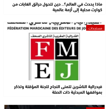
ماذا يحدث في العالم؟.. حين تتحول حرائق الغابات من
كوارث محلية إلى أزمة عالمية
مستجدات
فيدرالية الناشرين تتمنى النجاح للجنة المؤقتة وتذكر
بمواقفها المبدئية ذات الصلة