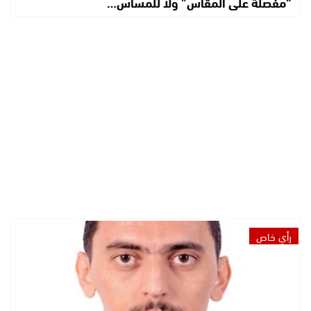
“مفصلة على المقاس” ولا للمساس…
رأي خاص