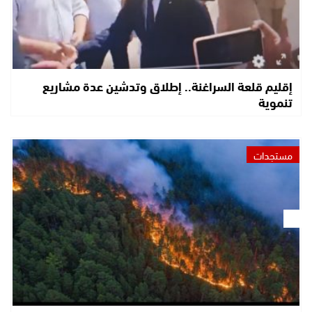
إقليم قلعة السراغنة.. إطلاق وتدشين عدة مشاريع
تنموية
مستجدات