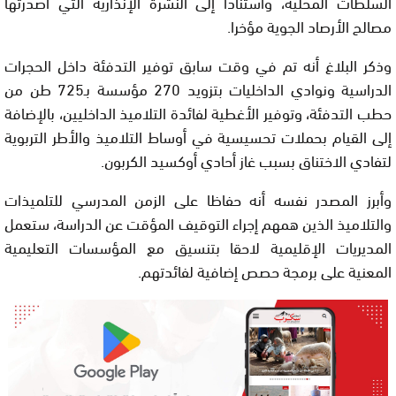
السلطات المحلية، واستنادا إلى النشرة الإنذارية التي أصدرتها
مصالح الأرصاد الجوية مؤخرا.
وذكر البلاغ أنه تم في وقت سابق توفير التدفئة داخل الحجرات
الدراسية ونوادي الداخليات بتزويد 270 مؤسسة بـ725 طن من
حطب التدفئة، وتوفير الأغطية لفائدة التلاميذ الداخليين، بالإضافة
إلى القيام بحملات تحسيسية في أوساط التلاميذ والأطر التربوية
لتفادي الاختناق بسبب غاز أحادي أوكسيد الكربون.
وأبرز المصدر نفسه أنه حفاظا على الزمن المدرسي للتلميذات
والتلاميذ الذين همهم إجراء التوقيف المؤقت عن الدراسة، ستعمل
المديريات الإقليمية لاحقا بتنسيق مع المؤسسات التعليمية
المعنية على برمجة حصص إضافية لفائدتهم.