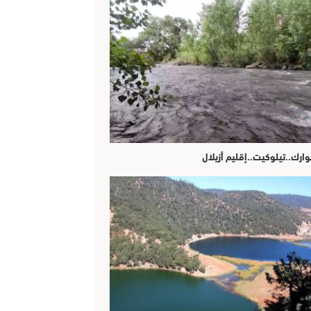
وارك..تيلوكيت..إقليم أزيلال