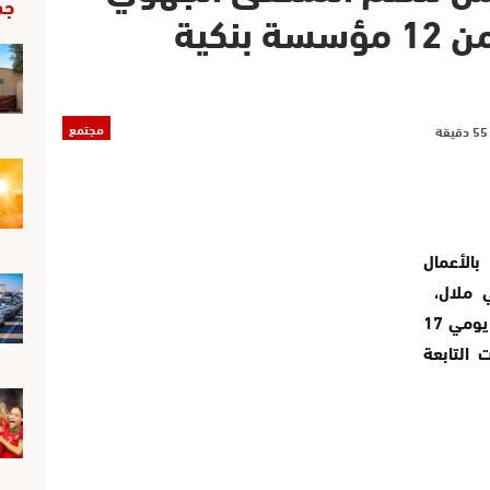
جد
للسكن بمشاركة أزيد من 12 مؤسسة بنكية
مجتمع
لأعمال
ني ملال،
الملتقى الجهوي للسكن في دورته 14، وذلك يومي 17
ت التابعة