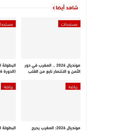
شاهد أيضا
مستجدات
مستجدا
مونديال 2026 .. المغرب في دور
البطولة ا
الثمن و الانتصار نابع من القلب
(الدورة 26).. النتائج والترتيب
رياضة
رياضة
مونديال 2026: المغرب يحرج
البطولة ا