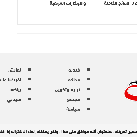
(الدورة 21).. النتائج الكاملة
والابتكارات المرتقبة
فيديو
تعايش
محاكم
إفريقيا وال
تربية وتكوين
رياضة
مجتمع
سيدتي
سياسة
حسين تجربتك. سنفترض أنك موافق على هذا ، ولكن يمكنك إلغاء الاشتراك إذا ك