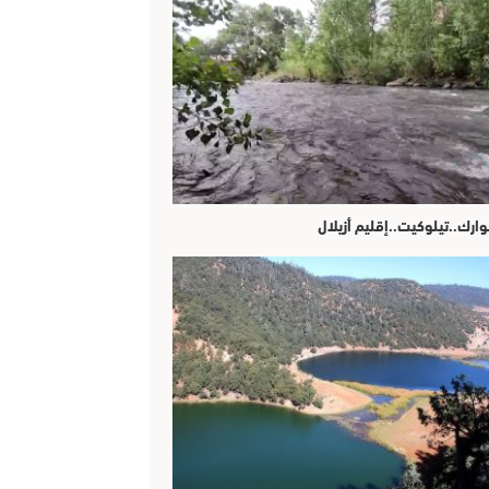
وارك..تيلوكيت..إقليم أزيلال