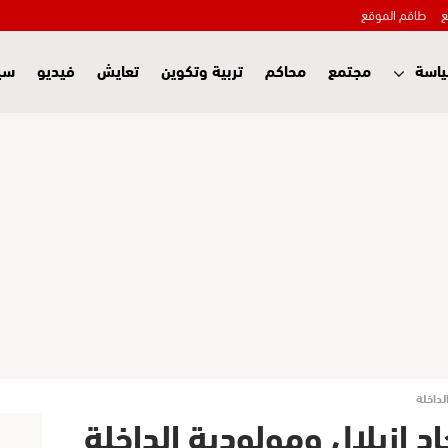
ع
طاقم الموقع
اسة
مجتمع
محاكم
تربية وتكوين
تعايش
فيديو
سي
لداخلة
د ازيلال ومولودية الداخلة