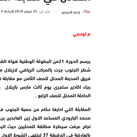
نشر في
25 فبراير 2018 الساعة 9 و 49 دقيقة
إدارة الموقع
م اوحمي
برسم الدورة 21من البطولة الوطنية هواة 
شطر الجنوب جرت بالمركب الرياضي لازيلال مق
فريق المدينة المحتل للصف الثامن مع مقابلة 
رجاء اكادير ستجرى يوم ثالث مارس بازيلال 
الداخلة المحتل للصف الرابع .
المقابلة التي ادارها حكام من عصبة الجنوب 
محمد البارودي المساعد الاول زين العابدين بن 
نجاح عرفت سيطرة مطلقة للمحليين حيث اتي
بالعارضة في الدقيقة 37 لينت