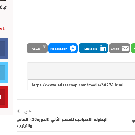
تيڭل
تاب
Email
LinkedIn
Messenger
طباعة
التالي
ي
البطولة الاحترافية للقسم الثاني (الدورة20): النتائج
والترتيب