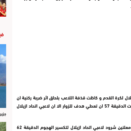
في
يلال لكرة القدم و كاظت قذفة اللاعب بلحاق اثر ضربة ركنية ان
تهز شباك الفريق الزائر اثر راسية العربي، و كادت الدقيقة 57 ان تعطي هدف للزوار الا ان لاعبي اتحاد ازيلال
جزير
حكام الشرط ابانوا عن اخطائهم في غير مرة معلنين شرود لاعبي اتحاد ازيلال لتكسير الهجوم الدقيقة 62