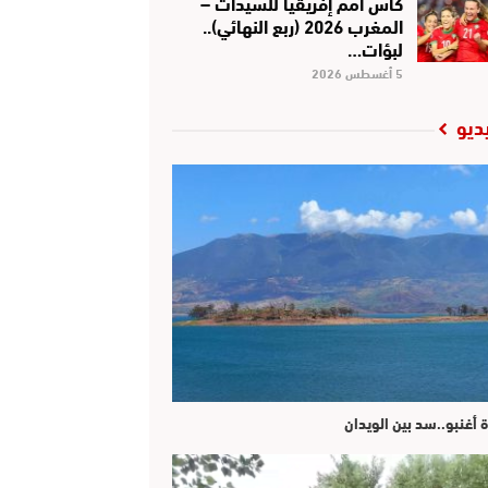
كأس أمم إفريقيا للسيدات –
المغرب 2026 (ربع النهائي)..
لبؤات…
5 أغسطس 2026
ديو
ة أغنبو..سد بين الويدان