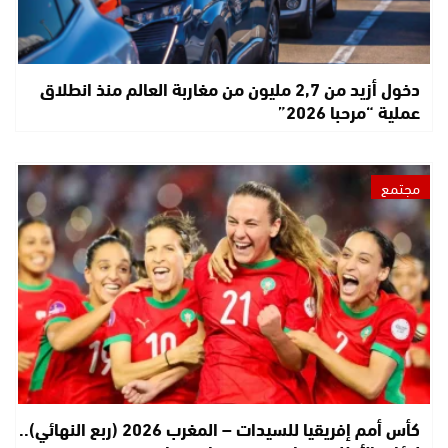
دخول أزيد من 2,7 مليون من مغاربة العالم منذ انطلاق
عملية “مرحبا 2026”
مجتمع
كأس أمم إفريقيا للسيدات – المغرب 2026 (ربع النهائي)..