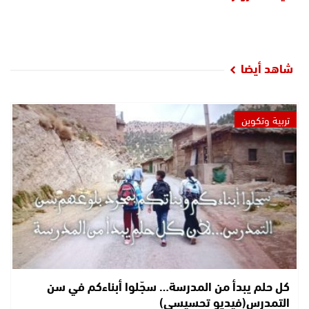
شاهد أيضا
تربية وتكوين
كل حلم يبدأ من المدرسة… سجّلوا أبناءكم في سن
التمدرس(فيديو تحسيسي)