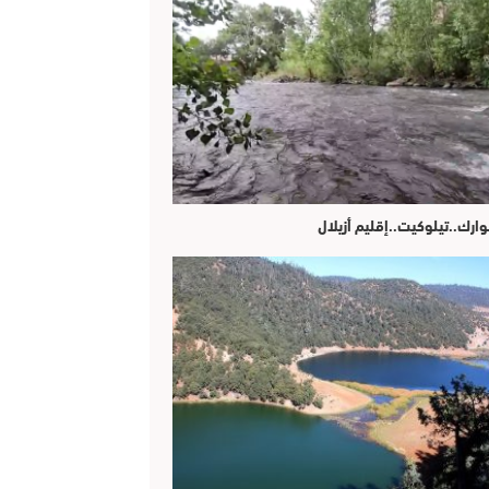
وارك..تيلوكيت..إقليم أزيلال