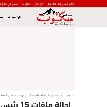
مدير النشر عبد الله عزي
من نحن
اتصل بنا
للنشر في الموق
الرئيسية
سي
الرئيسية
مجتمع
احالة ملفات 15 رئيس جماعة ممن استفادوا من أموال التأهيل الحضري على القضاء
احالة مل