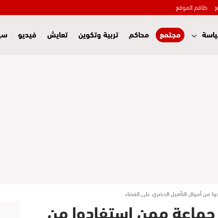
ع
طاقم الموقع
اسة
مجتمع
محاكم
تربية وتكوين
تعايش
فيديو
سي
فات 15 رئيس جماعة ممن استفادوا من