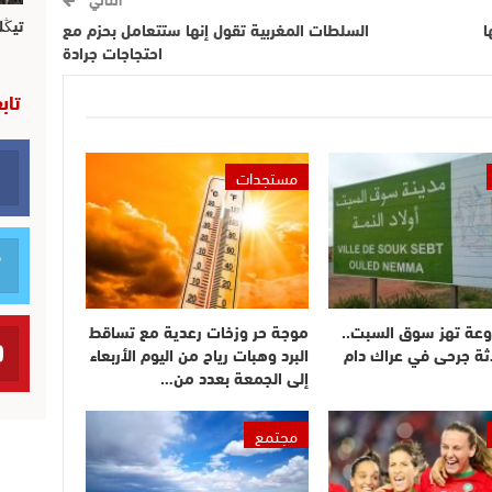
تيڭل
ا
السلطات المغربية تقول إنها ستتعامل بحزم مع
احتجاجات جرادة
تاب
مستجدات
وعة تهز سوق السبت..
موجة حر وزخات رعدية مع تساقط
ثة جرحى في عراك دام
البرد وهبات رياح من اليوم الأربعاء
إلى الجمعة بعدد من…
مجتمع