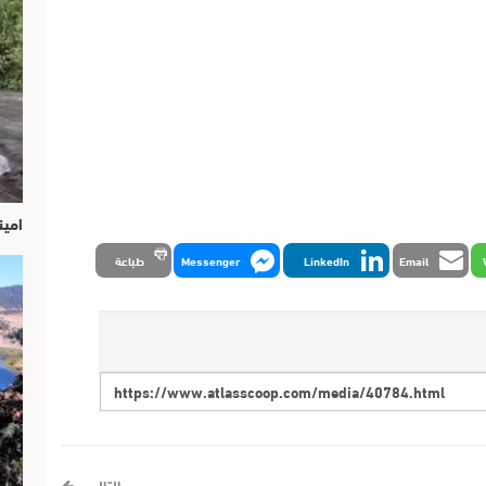
امين
Email
LinkedIn
Messenger
طباعة
التالي