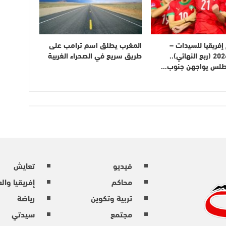
فريقيا للسيدات –
المغرب يطلق اسم ترامب على
المغرب 2026 (ربع النهائي)..
طريق سريع في الصحراء الغربية
أطلس يواجهن جنوب…
فيديو
تعايش
محاكم
إفريقيا وال
تربية وتكوين
رياضة
مجتمع
سيدتي