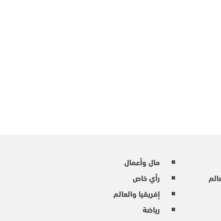
مال وأعمال
عالم
رأي خاص
إفريقيا والعالم
رياضة