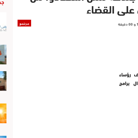
جد
 على القضاء
مجتمع
لف رؤساء
ل برامج