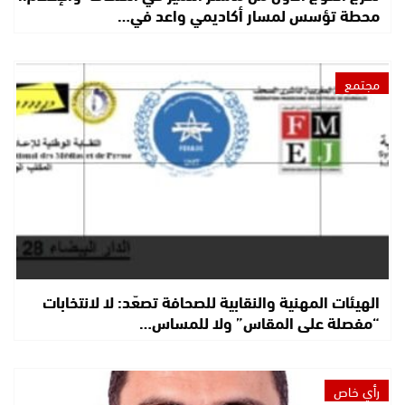
محطة تؤسس لمسار أكاديمي واعد في…
مجتمع
الهيئات المهنية والنقابية للصحافة تصعّد: لا لانتخابات
“مفصلة على المقاس” ولا للمساس…
رأي خاص