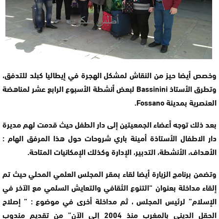
وخصص أيضا حيز من النقاش لمشكل الهجرة في إيطاليا كبلد للتدفق،
وتطرق الأستاذ Bassinini لبعض أنشطة الأسبوع الرابع عشر لمناهضة
العنصرية بمدينة Fossano.
بعد ذلك توجه أعضاء الجمعيتين إلى دار الطفل حيث قدمت لهم مديرة
دار الاطفال الأستاذة أمينة باري شروحات حول هذا المرفق الهام :
الأهداف، الأنشطة، التدبير، الإدارة وكذلك الإمكانيات المتاحة.
وتضمن برنامج الزيارة أيضا لقاء بمقر المجلس العلمي المحلي حيث تم
إلقاء مداخلة بعنوان “التنوع الثقافي والتعايش السلمي مع الآخر في
الإسلام” لرئيس المجلس ، ثم مداخلة أخرى في موضوع : ” إصلاح
الحقل الديني بالمغرب منذ 2004 إلى الآن” من تقديم مندوب