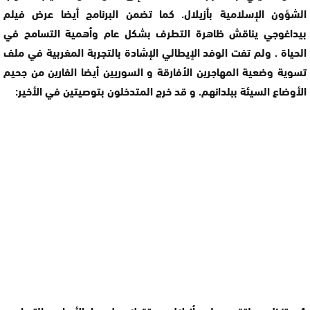
الشؤون الإسلامية بأزيلال. كما تضمن البرنامج أيضا عرض فيلم
بيداغوجي يناقش ظاهرة التطرف بشكل عام وأهمية التسامح في
الحياة . ولم تفت الوفد الإيطالي الإشادة بالتجربة المغربية في ملف
تسوية وضعية المهاجرين الأفارقة و السوريين أيضا الفارين من جحيم
الأوضاع السيئة ببلدانهم. و قد خرج المتدخلون بتوصيتين في الأخير: