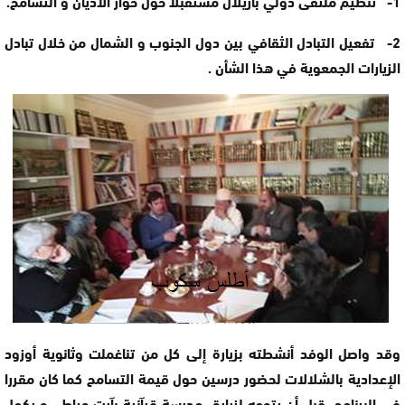
1- تنظيم ملتقى دولي بأزيلال مستقبلا حول حوار الأديان و التسامح.
2- تفعيل التبادل الثقافي بين دول الجنوب و الشمال من خلال تبادل
الزيارات الجمعوية في هذا الشأن .
وقد واصل الوفد أنشطته بزيارة إلى كل من تناغملت وثانوية أوزود
الإعدادية بالشلالات لحضور درسين حول قيمة التسامح كما كان مقررا
في البرنامج، قبل أن يتوجه لزيارة مدرسة قرآنية بآيت عياط ، و يكمل