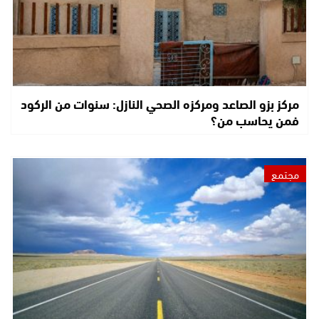
مركز بزو الصاعد ومركزه الصحي النازل: سنوات من الركود
فمن يحاسب من؟
مجتمع