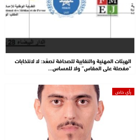
الهيئات المهنية والنقابية للصحافة تصعّد: لا لانتخابات
“مفصلة على المقاس” ولا للمساس…
رأي خاص