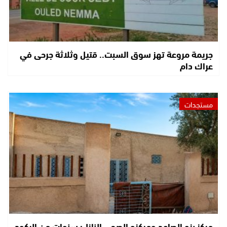
جريمة مروعة تهز سوق السبت.. قتيل وثلاثة جرحى في
عراك دام
مستجدات
مركز بزو الصاعد ومركزه الصحي النازل: سنوات من الركود