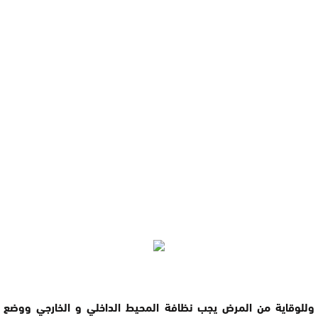
وللوقاية من المرض يجب نظافة المحيط الداخلي و الخارجي ووضع