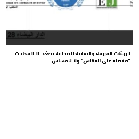
الهيئات المهنية والنقابية للصحافة تصعّد: لا لانتخابات
“مفصلة على المقاس” ولا للمساس…