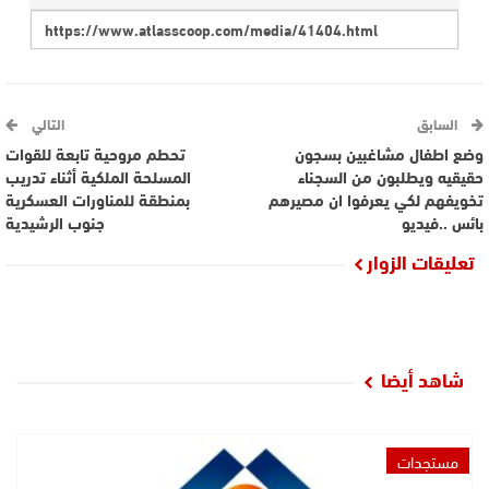
السابق
التالي
وضع اطفال مشاغبين بسجون
تحطم مروحية تابعة للقوات
حقيقيه ويطلبون من السجناء
المسلحة الملكية أثناء تدريب
تخويفهم لكي يعرفوا ان مصيرهم
بمنطقة للمناورات العسكرية
بائس ..فيديو
جنوب الرشيدية
تعليقات الزوار
شاهد أيضا
مستجدات