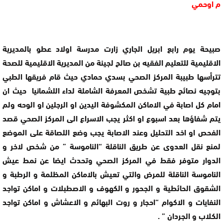
م اوحمي
صبيحة يوم رابع ابريل الجاري زارت مدرسة اولاد عطو بالمديرية
الاقليمية للتعليم الفقيه بن صالح لجينة من المديرية الاقليمية للصحة
تترأسها طبيبة المركز الصحي بسدي حمادي حيث قام فريقها الطبي
بتوجيه نصائح طبية تشخص المعرفة الشاملة لداء اللشمانيا حيث ان
امام كل اصابة في الاماكن المكشوفة اليدين او الرجلين او الوحه ولم
يتم شفاؤها بعد اسبوع او اكثر يجب الاسراع الى المركز الصحي قصد
الفحص او اخد التحليل وعند الاصابة يجب وضع اللصاقة على الموضع
لمنع نقل العدوى عن طريق الناقلة “الناموسة ” من شخص لاخر و
الدوار متوفر فقط في المركز الصحي وتحدث ايضا عن نمط عيش
الناموسة الناقلة للمرض والتي تعيش بالاماكن المظلمة و الرطبة و
الشقوق الحائطية و الجحور و الكهوف و الاصطبلات و اماكن تواجد
النفايات و الاكوام “احجار و روت البهائم و الاعشاش و اماكن تواجد
الكلاب و الجردان ” .