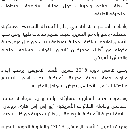
أنشطة القيادة وتدريبات حول عمليات مكافحة المنظمات
المتطرفة العنيفة.
وأضاف المصدر ذاته أنه في إطار الأنشطة المدنية- العسكرية
المنظمة بالموازاة مع التمرين، سيتم تقديم خدمات طبية وفي طب
الأسنان لفائدة الساكنة المحلية، بمنطقة تزنيت، من قبل فرق طبية
مكونة من أطباء وممرضين تابعين للقوات المسلحة الملكية
والجيش الأمريكي.
وعلى هامش دورة 2018 لتمرين الأسد الإفريقي، يرتقب إجراء
مناورة جوية- بحرية مغربية- أمريكية، تحت اسم “لايثنينغ
هاندشايك” في الأطلسي بعرض السواحل المغربية.
وستعرف هذه المناورة مشاركة، بالخصوص، فرقاطة محمد
السادس وحاملة الطائرات الأمريكية “يو إس إس هاري ترومان”
التابعة للبحرية الأمريكية، بالإضافة إلى طائرات حربية من كلا البلدين.
ويهدف تمرين “الأسد الإفريقي 2018” والمناورة الجوية- البحرية