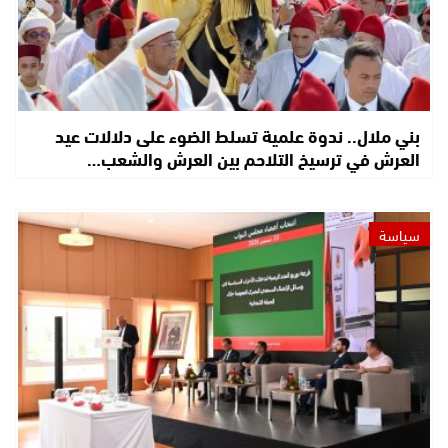
بني ملال.. ندوة علمية تسلط الضوء على دلالات عيد
العرش في ترسيخ التلاحم بين العرش والشعب…
سياسة