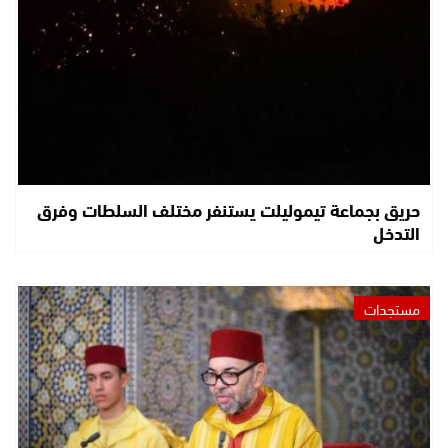
حريق بجماعة تيموليلت يستنفر مختلف السلطات وفرق
التدخل
مستجدات