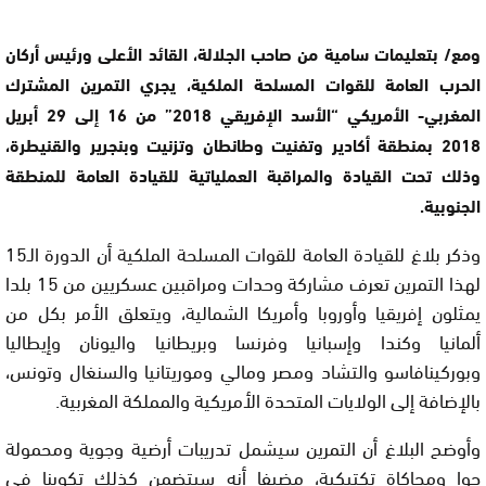
ومع/ بتعليمات سامية من صاحب الجلالة، القائد الأعلى ورئيس أركان
الحرب العامة للقوات المسلحة الملكية، يجري التمرين المشترك
المغربي- الأمريكي “الأسد الإفريقي 2018” من 16 إلى 29 أبريل
2018 بمنطقة أكادير وتفنيت وطانطان وتزنيت وبنجرير والقنيطرة،
وذلك تحت القيادة والمراقبة العملياتية للقيادة العامة للمنطقة
الجنوبية.
وذكر بلاغ للقيادة العامة للقوات المسلحة الملكية أن الدورة الـ15
لهذا التمرين تعرف مشاركة وحدات ومراقبين عسكريين من 15 بلدا
يمثلون إفريقيا وأوروبا وأمريكا الشمالية، ويتعلق الأمر بكل من
ألمانيا وكندا وإسبانيا وفرنسا وبريطانيا واليونان وإيطاليا
وبوركينافاسو والتشاد ومصر ومالي وموريتانيا والسنغال وتونس،
بالإضافة إلى الولايات المتحدة الأمريكية والمملكة المغربية.
وأوضح البلاغ أن التمرين سيشمل تدريبات أرضية وجوية ومحمولة
جوا ومحاكاة تكتيكية، مضيفا أنه سيتضمن كذلك تكوينا في